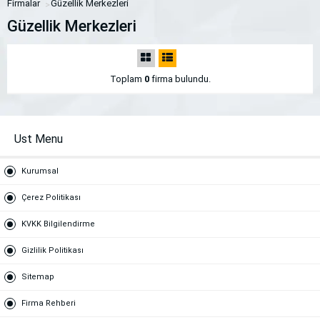
Firmalar
Güzellik Merkezleri
Güzellik Merkezleri
Toplam
0
firma bulundu.
Ust Menu
Kurumsal
Çerez Politikası
KVKK Bilgilendirme
Gizlilik Politikası
Sitemap
Firma Rehberi