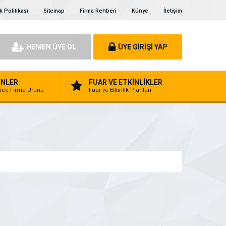
ik Politikası
Sitemap
Firma Rehberi
Künye
İletişim
HEMEN ÜYE OL
ÜYE GİRİŞİ YAP
NLER
FUAR VE ETKİNLİKLER
erce Firma Ürünü
Fuar ve Etkinlik Planları