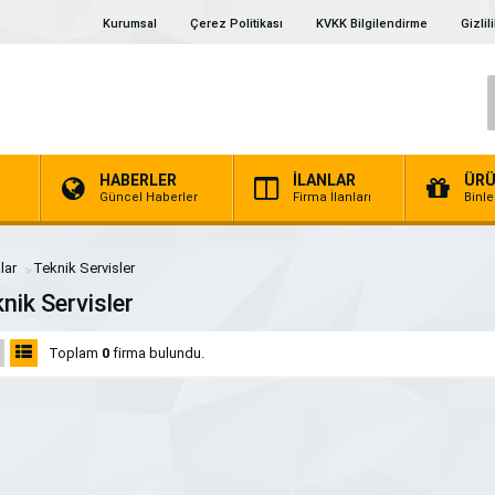
Kurumsal
Çerez Politikası
KVKK Bilgilendirme
Gizlil
HABERLER
İLANLAR
ÜRÜ
a
Güncel Haberler
Firma İlanları
Binl
lar
Teknik Servisler
nik Servisler
Toplam
0
firma bulundu.