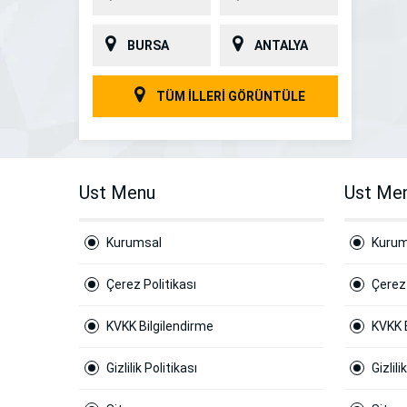
BURSA
ANTALYA
TÜM İLLERİ GÖRÜNTÜLE
Ust Menu
Ust Me
Kurumsal
Kurum
Çerez Politikası
Çerez 
KVKK Bilgilendirme
KVKK 
Gizlilik Politikası
Gizlili