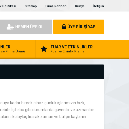
ik Politikası
Sitemap
Firma Rehberi
Künye
İletişim
HEMEN ÜYE OL
ÜYE GİRİŞİ YAP
NLER
FUAR VE ETKİNLİKLER
erce Firma Ürünü
Fuar ve Etkinlik Planları
ya kadar birçok cihaz günlük işlerimizin hızlı,
bilir. İşte bu gibi durumlarda güvenilir ve uzman bir
şmalarını kolaylaştırarak zaman ve bütçe kaybının