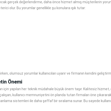
; ancak gerçek değerlendirme, daha önce hizmet almış müşterilerin yorumla
erici olur. Bu yorumlar genellikle şu konulara ışık tutar:
rken, olumsuz yorumlar kullanıcıları uyarır ve firmanın kendini geliştir
etin Önemi
rı için yapılan her teknik müdahale büyük önem taşır. Kalitesiz hizmet,
ı çalışan, kullanıcı memnuniyetini ön planda tutan firmaları öne çıkararak 
puanlama sistemleri ile daha şeffaf bir sıralama sunar. Bu sayede kullan