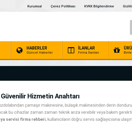
Kurumsal
Çerez Politikası
KVKK Bilgilendirme
Gizlil
HABERLER
İLANLAR
ÜRÜ
a
Güncel Haberler
Firma İlanları
Binl
 Güvenilir Hizmetin Anahtarı
Buzdolabından çamaşır makinesine, bulaşık makinesinden derin dondurucu
Ancak bu cihazlar zaman zaman teknik arıza verebilir veya bakım gerektire
ya servisi firma rehberi
, kullanıcıların doğru servis sağlayıcısına ula