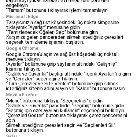
kaydırıcıyı yukarı hareket ettirerek tüm çerezleri
engelleyin.
“Tamam” butonuna tıklayarak işlemi tamamlayın.
Microsoft Edge:
Tarayıcınızın sağ üst köşesindeki üç nokta simgesine
tıklayarak “Ayarlar” menüsüne gidin.
“Temizlenecek Öğeleri Seç” bölümüne girin.
Karşınıza gelen pencereden silmek istediğiniz çerezleri
seçerek temizleme işlemini başlatın.
Google Chrome:
Google Chrome’u açın ve sağ üst köşedeki üç noktalı
menüye tıklayın.
“Ayarlar” bölümüne girip sayfanın altındaki “Gelişmiş”
kısmına tıklayın.
“Gizlilik ve Güvenlik” başlığı altındaki “İçerik Ayarları”na girin
ve “Çerezler” seçeneğine tıklayın.
“Tüm Çerezler ve Site Verileri” bölümüne girip silmek
istediğiniz sitenin adını arayın ve “Kaldır” butonuna basın.
Mozilla Firefox:
“Menü” butonuna tıklayıp “Seçenekler”e gidin.
“Gizlilik ve Güvenlik” panelinde, “Geçmiş” bölümüne gidin.
“Geçmiş için özel ayarları kullansın” seçeneğini belirleyin.
“Çerezleri Göster” butonuna tıklayarak çerez penceresini
açın.
Silmek istediğiniz çerezleri seçin ve “Seçilenleri Sil”
butonuna tıklayın.
Safari: