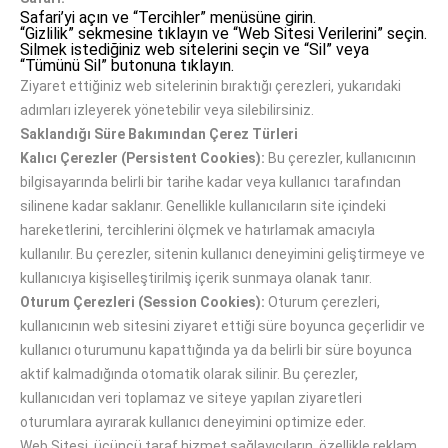
Safari’yi açın ve “Tercihler” menüsüne girin.
“Gizlilik” sekmesine tıklayın ve “Web Sitesi Verilerini” seçin.
Silmek istediğiniz web sitelerini seçin ve “Sil” veya
“Tümünü Sil” butonuna tıklayın.
Ziyaret ettiğiniz web sitelerinin bıraktığı çerezleri, yukarıdaki
adımları izleyerek yönetebilir veya silebilirsiniz.
Saklandığı Süre Bakımından Çerez Türleri
Kalıcı Çerezler (Persistent Cookies):
Bu çerezler, kullanıcının
bilgisayarında belirli bir tarihe kadar veya kullanıcı tarafından
silinene kadar saklanır. Genellikle kullanıcıların site içindeki
hareketlerini, tercihlerini ölçmek ve hatırlamak amacıyla
kullanılır. Bu çerezler, sitenin kullanıcı deneyimini geliştirmeye ve
kullanıcıya kişiselleştirilmiş içerik sunmaya olanak tanır.
Oturum Çerezleri (Session Cookies):
Oturum çerezleri,
kullanıcının web sitesini ziyaret ettiği süre boyunca geçerlidir ve
kullanıcı oturumunu kapattığında ya da belirli bir süre boyunca
aktif kalmadığında otomatik olarak silinir. Bu çerezler,
kullanıcıdan veri toplamaz ve siteye yapılan ziyaretleri
oturumlara ayırarak kullanıcı deneyimini optimize eder.
Web Sitesi, üçüncü taraf hizmet sağlayıcıların, özellikle reklam