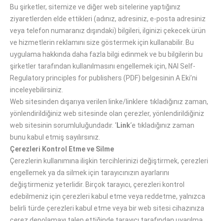
Bu şirketler, sitemize ve diğer web sitelerine yaptığınız
ziyaretlerden elde ettikleri (adınız, adresiniz, e-posta adresiniz
veya telefon numaranız dışındaki) bilgileri, ilginizi çekecek ürün
ve hizmetlerin reklamını size göstermek için kullanabilir. Bu
uygulama hakkında daha fazla bilgi edinmek ve bu bilgilerin bu
şirketler tarafından kullanılmasını engellemek için, NAI Self-
Regulatory principles for publishers (PDF) belgesinin A Eki’ni
inceleyebilirsiniz.
Web sitesinden dışarıya verilen linke/linklere tıkladığınız zaman,
yönlendirildiğiniz web sitesinde olan çerezler, yönlendirildiğiniz
web sitesinin sorumluluğundadır. ‘
Link
‘e tıkladığınız zaman
bunu kabul etmiş sayılırsınız.
Çerezleri Kontrol Etme ve Silme
Çerezlerin kullanımına ilişkin tercihlerinizi değiştirmek, çerezleri
engellemek ya da silmek için tarayıcınızın ayarlarını
değiştirmeniz yeterlidir. Birçok tarayıcı, çerezleri kontrol
edebilmeniz için çerezleri kabul etme veya reddetme, yalnızca
belirli türde çerezleri kabul etme veya bir web sitesi cihazınıza
çerez depolamayı talep ettiğinde tarayıcı tarafından uyarılma