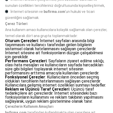
sunulan özellikleri tercihleriniz doğrultusunda kişiselleştirmek,
İnternet sitesinin ve
bufirma.com
‘un hukuki ve ticari
güvenliğini sağlamak.
Çerez Türleri
Ana kullanım amacı kullanıcılara kolaylık sağlamak olan çerezler,
temel olarak dört ana grupta toplanmaktadır:
Oturum Çerezleri
: İnternet sayfaları arasında bilgi
taşınmasını ve kullanıcı tarafından girilen bilgilerin
sistemsel olarak hatırlanmasını sağlayan çerezlerdir.
İnternet sitesine ait fonksiyonların düzgün çalışabilmesi
için gereklidir.
Performans Çerezleri
: Sayfaların ziyaret edilme sıklığı,
olası hata mesajları ve kullanıcıların sayfada harcadıkları
süre gibi bilgileri toplayarak internet sitesinin
performansını arttırma amacıyla kullanılan çerezlerdir.
Fonksiyonel Çerezler
: Kullanıcıların önceden seçmiş
oldukları tercihlerin hatırlanmasını sağlayan çerezlerdir.
Kullanıcılara gelişmiş internet özellikleri sunmayı hedefler.
Reklam ve Üçüncü Taraf Çerezleri
: Üçüncü taraf
tedarikçilere ait çerezlerdir. İnternet sitesindeki bazı
fonksiyonların kullanımını ve reklam takibinin yapılmasını
sağlayarak, uygun reklam gösterimine olanak tanır.
Çerezlerin Kullanım Amaçları
bufirma.com
tarafından kullanılmakta olan çerezlere ait