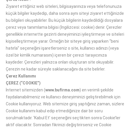
Ziyaret ettiğiniz web siteleri, bilgisayarınıza veya telefonunuza
küçük bilgiler kaydedip, daha sonra aynı siteyi ziyaret ettiğinizde
bu bilgileri okuyabilirler. Bu küçük bilgilerin kaydedildiği dosyalara
çerez veya tanımlama bilgisi (İngilizcesi: cookie) denir. Çerezler
genellikle internette gezinti deneyiminizi iyileştirmeye ve siteleri
kişiselleştirmeye yarar. Örneğin bir siteye giriş yaparken “beni
hatırla” seçeneğini işaretlerseniz o site, kullanıcı adınızı (veya
özel bir kimlik numarasını) içeren bir çerezi tarayıcınıza
kaydeder. Çerezleri yalnızca onları oluşturan site okuyabilir.
Çerezin ne kadar süreyle saklanacağını da site belirler.
Çerez Kullanımı
ÇEREZ (“COOKIE”)
İnternet sitemizden (
www.bufirma.com
) en verimli şekilde
faydalanabilmeniz ve kullanıcı deneyiminizi geliştirebilmek için
Cookie kullanıyoruz. Web sitemize giriş yaptığınız zaman, sizlere
Cookie kullanımı kabul edip etmediğinize dair bir soru
sorulmaktadır. ‘Kabul Et’ seçeneğini seçtikten sonra Cookie’ler
aktif olacaktır. Sonradan fikrinizi değiştirirseniz ve Cookie