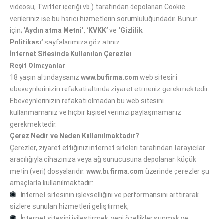
videosu, Twitter içeriği vb.) tarafından depolanan Cookie
verileriniz ise bu harici hizmetlerin sorumluluğundadır. Bunun
için;
‘Aydınlatma Metni’
,
‘KVKK’
ve
‘Gizlilik
Politikası’
sayfalarımıza göz atınız.
İnternet Sitesinde Kullanılan Çerezler
Reşit Olmayanlar
18 yaşın altındaysanız
www.bufirma.com
web sitesini
ebeveynlerinizin refakati altında ziyaret etmeniz gerekmektedir.
Ebeveynlerinizin refakati olmadan bu web sitesini
kullanmamanız ve hiçbir kişisel verinizi paylaşmamanız
gerekmektedir.
Çerez Nedir ve Neden Kullanılmaktadır?
Çerezler, ziyaret ettiğiniz internet siteleri tarafından tarayıcılar
aracılığıyla cihazınıza veya ağ sunucusuna depolanan küçük
metin (veri) dosyalarıdır.
www.bufirma.com
üzerinde çerezler şu
amaçlarla kullanılmaktadır:
İnternet sitesinin işlevselliğini ve performansını arttırarak
sizlere sunulan hizmetleri geliştirmek,
İnternet sitesini iyileştirmek, yeni özellikler sunmak ve