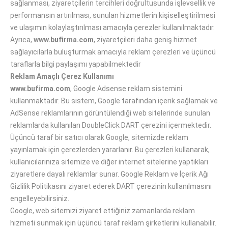
sağlanması, ziyaretçilerin tercihleri doğrultusunda işlevsellik ve
performansın artırılması, sunulan hizmetlerin kişiselleştirilmesi
ve ulaşımın kolaylaştırılması amacıyla çerezler kullanılmaktadır.
Ayrıca,
www.bufirma.com
, ziyaretçileri daha geniş hizmet
sağlayıcılarla buluşturmak amacıyla reklam çerezleri ve üçüncü
taraflarla bilgi paylaşımı yapabilmektedir
Reklam Amaçlı Çerez Kullanımı
www.bufirma.com
, Google Adsense reklam sistemini
kullanmaktadır. Bu sistem, Google tarafından içerik sağlamak ve
AdSense reklamlarının görüntülendiği web sitelerinde sunulan
reklamlarda kullanılan DoubleClick DART çerezini içermektedir.
Üçüncü taraf bir satıcı olarak Google, sitemizde reklam
yayınlamak için çerezlerden yararlanır. Bu çerezleri kullanarak,
kullanıcılarınıza sitemize ve diğer internet sitelerine yaptıkları
ziyaretlere dayalı reklamlar sunar. Google Reklam ve İçerik Ağı
Gizlilik Politikasını ziyaret ederek DART çerezinin kullanılmasını
engelleyebilirsiniz.
Google, web sitemizi ziyaret ettiğiniz zamanlarda reklam
hizmeti sunmak için üçüncü taraf reklam şirketlerini kullanabilir.