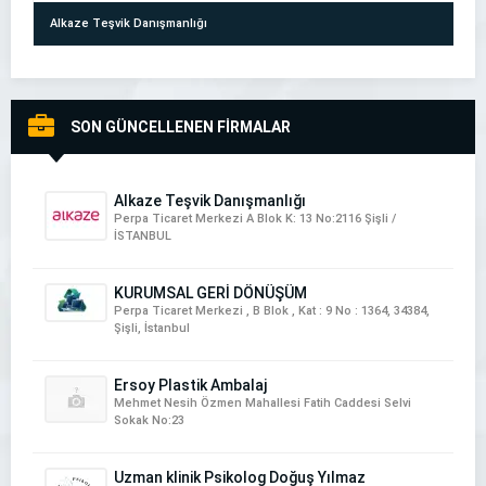
Alkaze Teşvik Danışmanlığı
SON GÜNCELLENEN FİRMALAR
NartDeco İtalyan Boya & İtalyan Sıva Uygulamaları
Alkaze Teşvik Danışmanlığı
Perpa Ticaret Merkezi A Blok K: 13 No:2116 Şişli /
İSTANBUL
KURUMSAL GERİ DÖNÜŞÜM
Perpa Ticaret Merkezi , B Blok , Kat : 9 No : 1364, 34384,
Şişli, İstanbul
ETKİ DEMİR DOĞRAMA
Ersoy Plastik Ambalaj
Mehmet Nesih Özmen Mahallesi Fatih Caddesi Selvi
Sokak No:23
Uzman klinik Psikolog Doğuş Yılmaz