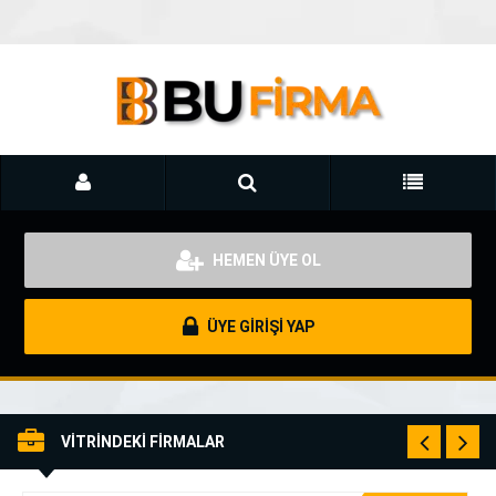
HEMEN ÜYE OL
ÜYE GİRİŞİ YAP
VİTRİNDEKİ FİRMALAR