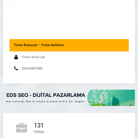
Firma Bulurum – Firma Rehberi
Firma Bulurum
Akıllı Telefon Kullanıcıları İşletmenizi Nasıl Buluyor?
05394497888
131
İlk Pati – Adana Pet Kuaför
FİRMA
Adana Pet Kuaför