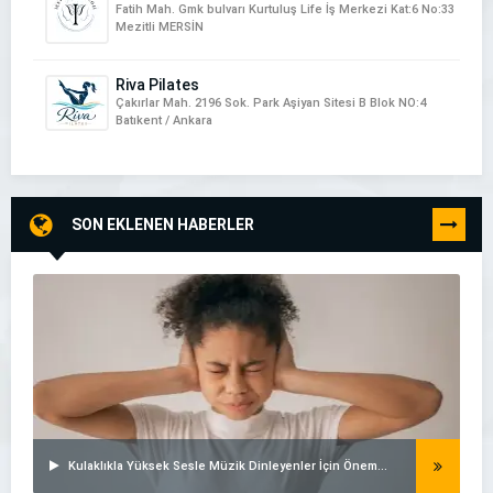
Fatih Mah. Gmk bulvarı Kurtuluş Life İş Merkezi Kat:6 No:33
Mezitli MERSİN
Riva Pilates
Çakırlar Mah. 2196 Sok. Park Aşiyan Sitesi B Blok NO:4
Batıkent / Ankara
SON EKLENEN HABERLER
TÜMÜNÜ
GÖR
Kulaklıkla Yüksek Sesle Müzik Dinleyenler İçin Önemli Uyarılar!