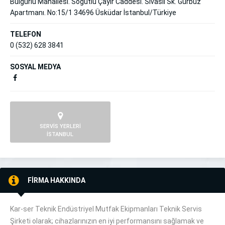
Bulgurlu Mahallesi. Söğütlü Çayır Caddesi. Sivaslı Sk. Gürbüz
Apartmanı. No:15/1 34696 Üsküdar İstanbul/Türkiye
TELEFON
0 (532) 628 3841
SOSYAL MEDYA
SERVİS YERLERİ
İSTANBUL
FİRMA HAKKINDA
Kar-ser Teknik Endüstriyel Mutfak Ekipmanları Teknik Servis
Şirketi olarak; cihazlarınızın en iyi performansını sağlamak ve