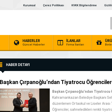
Kurumsal
Çerez Politikası
KVKK Bilgilendirme
Gizlil
HABERLER
İLANLAR
ÜRÜ
a
Güncel Haberler
Firma İlanları
Binl
HABER DETAYI
Başkan Çırpanoğlu’ndan Tiyatrocu Öğrencile
Başkan Çırpanoğlu’ndan Tiyatrocu 
Kahramankazan Belediye Başkanı Sel
düzenlenen Ortaokul ve Liseler Arası T
Öğrenciler, sahneledikleri renkli tiyat