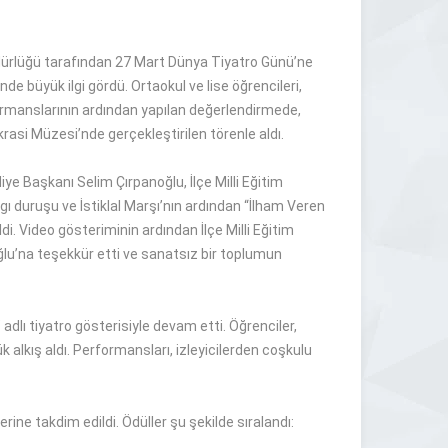
ürlüğü tarafından 27 Mart Dünya Tiyatro Günü’ne
de büyük ilgi gördü. Ortaokul ve lise öğrencileri,
erformanslarının ardından yapılan değerlendirmede,
krasi Müzesi’nde gerçekleştirilen törenle aldı.
 Başkanı Selim Çırpanoğlu, İlçe Milli Eğitim
ygı duruşu ve İstiklal Marşı’nın ardından “İlham Veren
i. Video gösteriminin ardından İlçe Milli Eğitim
ğlu’na teşekkür etti ve sanatsız bir toplumun
adlı tiyatro gösterisiyle devam etti. Öğrenciler,
k alkış aldı. Performansları, izleyicilerden coşkulu
ine takdim edildi. Ödüller şu şekilde sıralandı: