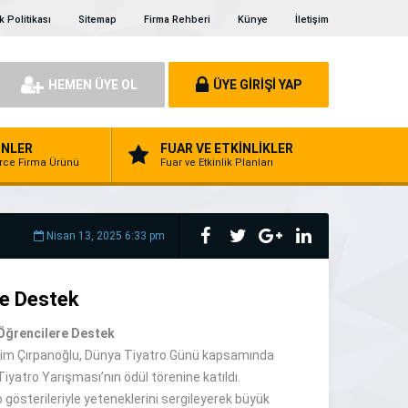
ik Politikası
Sitemap
Firma Rehberi
Künye
İletişim
HEMEN ÜYE OL
ÜYE GİRİŞİ YAP
NLER
FUAR VE ETKİNLİKLER
erce Firma Ürünü
Fuar ve Etkinlik Planları
Nisan 13, 2025 6:33 pm
re Destek
Öğrencilere Destek
im Çırpanoğlu, Dünya Tiyatro Günü kapsamında
iyatro Yarışması’nın ödül törenine katıldı.
ro gösterileriyle yeteneklerini sergileyerek büyük