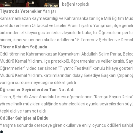
beğeni topladı.
Tiyatroda Yetenekler Yarıştı
Kahramankazan Kaymakamlığı ve Kahramankazan İlçe Milli Eğitim Müd
özel düzenlenen Ortaokul ve Liseler Arası Tiyatro Yarışması, ilçe genelin
birbirinden etkileyici gösterilerle izleyicilerle buluştu. Öğrencilerin p
birinci, ikinci ve üçüncü okullar ödüllerini 15 Temmuz Şehitleri ve Demo
Törene Katılım Yoğundu
Ödül törenine Kahramankazan Kaymakamı Abdullah Selim Parlar, Belediye
Müdürü Kemal Yıldırım, ilçe protokolü, öğretmenler ve veliler katıldı. Sa
Öğretmenler” video serisinden “Tiyatro Festivali” konulu hikaye gösterild
Müdürü Kemal Yıldırım, katılımlarından dolayı Belediye Başkanı Çırpano
varlığını sürdüremeyeceğine dikkat çekti.
Öğrenciler Seyircilerden Tam Not Aldı
Tören, Şehit Ali Anar Anadolu Lisesi öğrencilerinin “Komşu Köyün Delisi” 
yöresel halk müzikleri eşliğinde sahneledikleri oyunla seyircilerden büyü
tepki aldı ve tam not aldı.
Ödüller Sahiplerini Buldu
Yarışma sonunda dereceye giren okullar ve en iyi oyuncu ödülleri sahipler