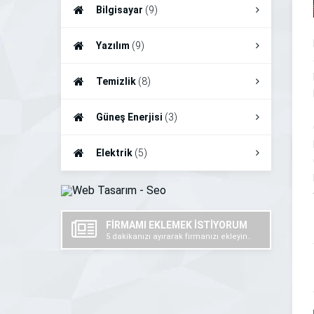
Bilgisayar
(9)
Yazılım
(9)
Temizlik
(8)
Güneş Enerjisi
(3)
Elektrik
(5)
FİRMAMI EKLEMEK İSTİYORUM
5 dakikanızı ayırarak firmanızı ekleyin..