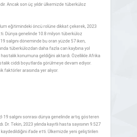
idir. Ancak son üç yıldır ülkemizde tüberküloz
plum eğitimindeki öncü rolüne dikkat çekerek, 2023
irtti. Dünya genelinde 10.8 milyon tüberküloz
d-19 salgını döneminde bu oran yüzde 57 iken,
rında tüberkülozdan daha fazla can kaybına yol
hastalık konumuna geldiğini aktardı. Özellikle Afrika
astalık ciddi boyutlarda görülmeye devam ediyor.
 faktörler arasında yer alıyor.
vid-19 salgını sonrası dünya genelinde artış gösteren
 Dr. Tekin, 2023 yılında kayıtlı hasta sayısının 9.527
ydedildiğini ifade etti. Ülkemizde yeni geliştirilen