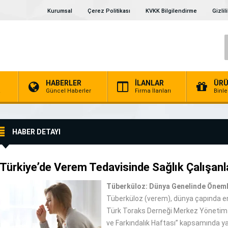
Kurumsal
Çerez Politikası
KVKK Bilgilendirme
Gizlil
HABERLER
İLANLAR
ÜRÜ
a
Güncel Haberler
Firma İlanları
Binl
HABER DETAYI
Türkiye’de Verem Tedavisinde Sağlık Çalışanla
Tüberküloz: Dünya Genelinde Önemli
Tüberküloz (verem), dünya çapında en ö
Türk Toraks Derneği Merkez Yönetim Ku
ve Farkındalık Haftası” kapsamında y