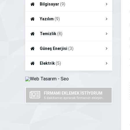
Bilgisayar
(9)
Yazılım
(9)
Temizlik
(8)
Güneş Enerjisi
(3)
Elektrik
(5)
FİRMAMI EKLEMEK İSTİYORUM
5 dakikanızı ayırarak firmanızı ekleyin..