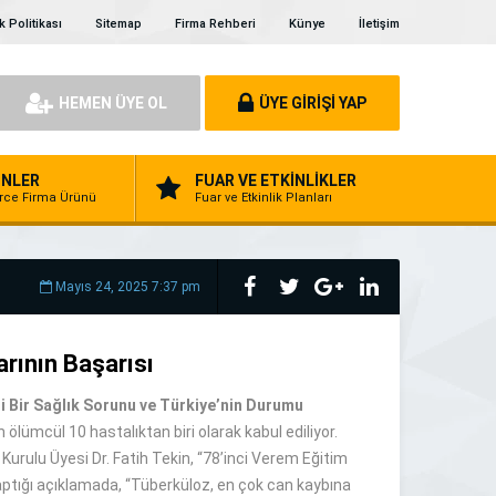
ik Politikası
Sitemap
Firma Rehberi
Künye
İletişim
HEMEN ÜYE OL
ÜYE GİRİŞİ YAP
NLER
FUAR VE ETKİNLİKLER
erce Firma Ürünü
Fuar ve Etkinlik Planları
Mayıs 24, 2025 7:37 pm
rının Başarısı
 Bir Sağlık Sorunu ve Türkiye’nin Durumu
lümcül 10 hastalıktan biri olarak kabul ediliyor.
rulu Üyesi Dr. Fatih Tekin, “78’inci Verem Eğitim
aptığı açıklamada, “Tüberküloz, en çok can kaybına