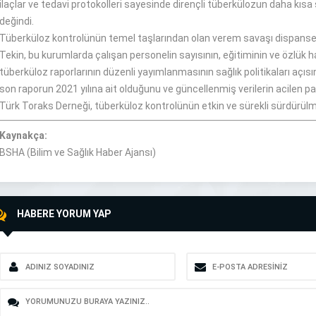
ilaçlar ve tedavi protokolleri sayesinde dirençli tüberkülozun daha kısa
değindi.
Tüberküloz kontrolünün temel taşlarından olan verem savaşı dispanserl
Tekin, bu kurumlarda çalışan personelin sayısının, eğitiminin ve özlük hakl
tüberküloz raporlarının düzenli yayımlanmasının sağlık politikaları açı
son raporun 2021 yılına ait olduğunu ve güncellenmiş verilerin acilen pa
Türk Toraks Derneği, tüberküloz kontrolünün etkin ve sürekli sürdürülme
Kaynakça:
BSHA (Bilim ve Sağlık Haber Ajansı)
HABERE YORUM YAP