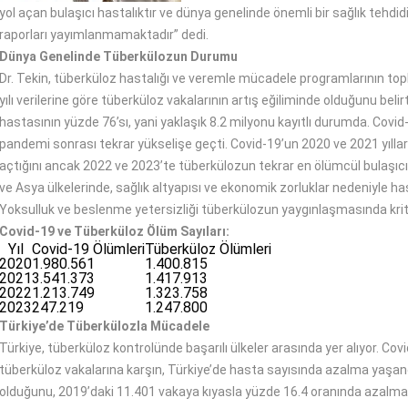
yol açan bulaşıcı hastalıktır ve dünya genelinde önemli bir sağlık tehdid
raporları yayımlanmamaktadır” dedi.
Dünya Genelinde Tüberkülozun Durumu
Dr. Tekin, tüberküloz hastalığı ve veremle mücadele programlarının to
yılı verilerine göre tüberküloz vakalarının artış eğiliminde olduğunu bel
hastasının yüzde 76’sı, yani yaklaşık 8.2 milyonu kayıtlı durumda. Covi
pandemi sonrası tekrar yükselişe geçti. Covid-19’un 2020 ve 2021 yılla
açtığını ancak 2022 ve 2023’te tüberkülozun tekrar en ölümcül bulaşıcı 
ve Asya ülkelerinde, sağlık altyapısı ve ekonomik zorluklar nedeniyle h
Yoksulluk ve beslenme yetersizliği tüberkülozun yaygınlaşmasında kritik
Covid-19 ve Tüberküloz Ölüm Sayıları:
Yıl
Covid-19 Ölümleri
Tüberküloz Ölümleri
2020
1.980.561
1.400.815
2021
3.541.373
1.417.913
2022
1.213.749
1.323.758
2023
247.219
1.247.800
Türkiye’de Tüberkülozla Mücadele
Türkiye, tüberküloz kontrolünde başarılı ülkeler arasında yer alıyor. Co
tüberküloz vakalarına karşın, Türkiye’de hasta sayısında azalma yaşandı.
olduğunu, 2019’daki 11.401 vakaya kıyasla yüzde 16.4 oranında azalma ka