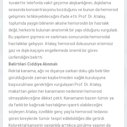
tuvalette telefonla vakit geçirme alışkanlığının, dışkılama
sırasında konsantrasyonu bozduğunu ve bunun da hemoroid
gelişimini tetikleyebileceğini ifade etti. Prof. Dr. Atalay,
toplumda yaygın bilinenin aksine hemoroidin bir hastalık
değil, herkeste bulunan anatomik bir yapı olduğunu vurguladı.
Bu yapıların şişmesi ve sarkması sonucunda hemoroidal
hastalıklar gelişiyor. Atalay, hemoroid dokusunun istemsiz
gaz ve dışkı kaçışını engellemede önemli bir görev
üstlendiğini belirtti.
Belirtileri Ciddiye Alınmalı
Rektal kanama, ağrı ve dışarıya sarkan doku gibi belirtiler
görüldüğünde zaman kaybetmeden sağlık kuruluşuna
başvurulması gerektiğini vurgulayan Prof. Dr. Atalay,
makattan gelen her kanamanın nedeninin hemoroid
olmayabileceğine dikkat çekti. Kanamanın bazen tümör ya
da farklı bir bağırsak hastalığının işareti olabileceğini
söyleyen Atalay, özellikle genç yaşta hemoroid tedavisi
gören bireylerde tümör tespit edilebildiğini dile getirdi.
Kolorektal kanserin yaygınlığı arttıkça görülme yaşının da