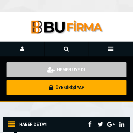
HEMEN ÜYE OL
ÜYE GİRİŞİ YAP
HABER DETAYI