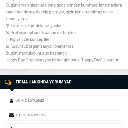
Düğünlerden nişanlara, kına gecelerinden kurumsal lansmanlara
kadar her detayı özenle planlıyor, sizin için unutulmaz anılar
tasarlıyoruz.
💐 Estetik ve şık dekorasyonlar
🎤 Profesyonel ses & sahne sistemleri
✨ Kişiye özel konseptler
📅 Kusursuz organizasyon planlaması
Bugün, mutluluğunuzun başlangıcı…
Happy Day Organizasyon ile her gününüz “Happy Day” olsun! 🌟
FİRMA HAKKINDA YORUM YAP