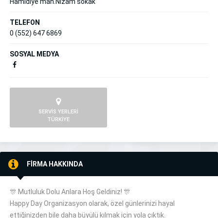
Hamidiye mah.Nizam sokak
TELEFON
0 (552) 647 6869
SOSYAL MEDYA
SERVİS YERLERİ
TÜRKİYE
FİRMA HAKKINDA
🎊 Mutluluk Dolu Anlara Hoş Geldiniz! 🎊
Happy Day Organizasyon olarak, özel günlerinizi hayal
ettiğinizden bile daha büyülü kılmak için yola çıktık.