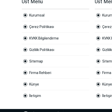
Ust Menu
Ust Me
Kurumsal
Kurum
Çerez Politikası
Çerez 
KVKK Bilgilendirme
KVKK 
Gizlilik Politikası
Gizlili
Sitemap
Site
Firma Rehberi
Firma
Künye
Künye
İletişim
İletiş