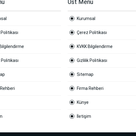
nu
Ust Menu
sal
Kurumsal
Politikası
Çerez Politikası
Bilgilendirme
KVKK Bilgilendirme
k Politikası
Gizlilik Politikası
map
Sitemap
 Rehberi
Firma Rehberi
Künye
im
İletişim