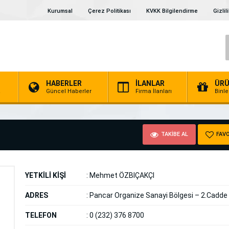
Kurumsal
Çerez Politikası
KVKK Bilgilendirme
Gizlil
HABERLER
İLANLAR
ÜRÜ
a
Güncel Haberler
Firma İlanları
Binl
TAKİBE AL
FAVO
YETKİLİ KİŞİ
:
Mehmet ÖZBIÇAKÇI
ADRES
:
Pancar Organize Sanayi Bölgesi – 2.Cadde
TELEFON
:
0 (232) 376 8700