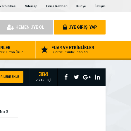
ik Politikası
Sitemap
Firma Rehberi
Künye
İletişim
HEMEN ÜYE OL
ÜYE GİRİŞİ YAP
NLER
FUAR VE ETKİNLİKLER
erce Firma Ürünü
Fuar ve Etkinlik Planları
384
RİLERE EKLE
ZİYARETÇİ
 No:3