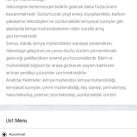
teknolojinin
ilerlemesiyle
birlikte
giderek
daha
fazla
önem
kazanmaktadır.
Günümüzde yeşil enerji, biyoplastikler, karbon
yakalama teknolojileri ve sürdürülebilir kimyasal süreçler gibi
alanlarda kimya mühendislerinin rolleri
sürekli artış
göstermektedir
.
Sonuç olarak, kimya mühendisleri
sanayiyi yönlendiren
,
teknolojiyi geliştiren ve
çevre dostu
üretim yöntemleriyle
geleceği şekillendiren önemli profesyonellerdir.
Bilim ve
mühendislik bilgisini
bir araya getirerek yaşam
kalitesini
artıran
yenilikçi
çözümler
üretmektedirler
.
Anahtar Kelimeler: kimya mühendisi, kimya mühendisliği,
kimyasal süreçler, çevre mühendisliği, ilaç sanayi, petrokimya,
nanoteknoloji, polimer, biyoteknoloji, sürdürülebilir üretim
.
Ust Menu
Kurumsal