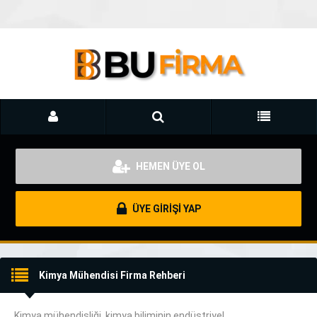
HEMEN ÜYE OL
ÜYE GİRİŞİ YAP
Kimya Mühendisi Firma Rehberi
Kimya mühendisliği,
kimya biliminin
endüstriyel