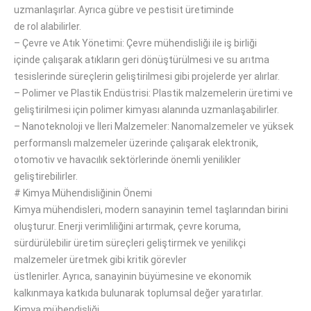
uzmanlaşırlar.
Ayrıca gübre ve pestisit üretiminde
de
rol
alabilirler.
–
Çevre ve Atık Yönetimi
:
Çevre mühendisliği ile
iş birliği
içinde
çalışarak atıkların geri dönüştürülmesi
ve
su arıtma
tesislerinde süreçlerin geliştirilmesi gibi projelerde yer alırlar.
–
Polimer ve Plastik Endüstrisi
: Plastik
malzemelerin üretimi ve
geliştirilmesi için polimer kimyası alanında uzmanlaşabilirler.
–
Nanoteknoloji ve İleri Malzemeler
:
Nanomalzemeler ve yüksek
performanslı malzemeler
üzerinde
çalışarak elektronik,
otomotiv ve havacılık sektörlerinde önemli yenilikler
geliştirebilirler.
#
Kimya Mühendisliğinin Önemi
Kimya mühendisleri, modern sanayinin temel taşlarından
birini
oluşturur
.
Enerji verimliliğini artırmak,
çevre koruma
,
sürdürülebilir üretim süreçleri geliştirmek ve yenilikçi
malzemeler üretmek gibi kritik görevler
üstlenirler.
Ayrıca
,
sanayinin büyümesine ve ekonomik
kalkınmaya katkıda bulunarak
toplumsal
değer yaratırlar.
Kimya mühendisliği,