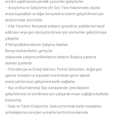
üretim
yapılmasına yönelik
çözümler geliştirirler.
–
Araştırma ve Geliştirme (Ar-Ge): Yeni malzemeler, ilaçlar,
enerji kaynakları
ve
diğer kimyasal ürünlerin geliştirilmesi için
araştırmalar yürütürler.
–
Atık Yönetimi: Kimyasal atıkların güvenli bir şekilde bertaraf
edilmesi veya geri dönüştürülmesi için yöntemler
geliştirmeye
çalışırlar
.
#
Kimya Mühendisinin Çalışma Alanları
Kimya mühendisleri
, geniş bir
yelpazede
çalışma
imkânlarına
sahiptir.
Başlıca
çalışma
alanları
şunlardır
:
–
Petrokimya ve Enerji Sektörü
: Petrol rafinerileri
, doğal gaz
işleme
tesisleri
ve biyoyakıt üretiminde görev alarak
enerji
sektörünün gelişimine
katkı sağlarlar.
–
İlaç
ve Biyoteknoloji: İlaç sanayisinde
, yeni ilaçların
geliştirilmesi ve
üretilmesi
için çalışarak insan sağlığına katkıda
bulunurlar.
–
Gıda ve Tarım Endüstrisi
:
Gıda üretiminde katkı maddeleri,
ambalajlama süreçleri ve kalite kontrol konularında