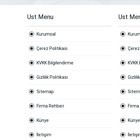
Ust Menu
Ust Me
Kurumsal
Kurum
Çerez Politikası
Çerez 
KVKK Bilgilendirme
KVKK 
Gizlilik Politikası
Gizlili
Sitemap
Site
Firma Rehberi
Firma
Künye
Künye
İletişim
İletiş