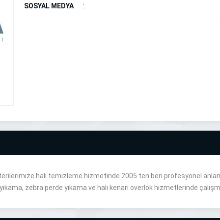
SOSYAL MEDYA
:
terilerimize halı temizleme hizmetinde 2005 ten beri profesyonel anlam
yıkama, zebra perde yıkama ve halı kenarı overlok hizmetlerinde çalışm