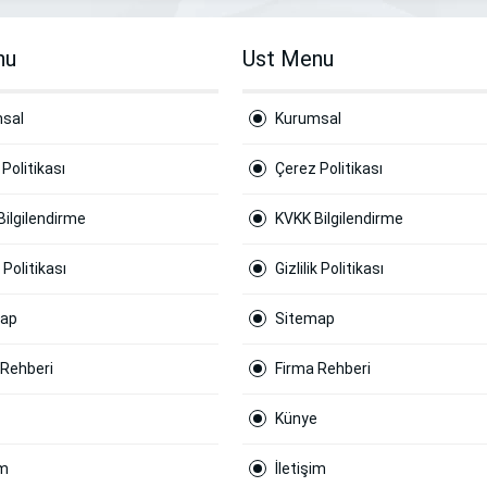
nu
Ust Menu
sal
Kurumsal
Politikası
Çerez Politikası
Bilgilendirme
KVKK Bilgilendirme
k Politikası
Gizlilik Politikası
map
Sitemap
 Rehberi
Firma Rehberi
Künye
im
İletişim