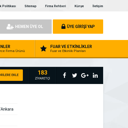
ik Politikası
Sitemap
Firma Rehberi
Künye
İletişim
HEMEN ÜYE OL
ÜYE GİRİŞİ YAP
NLER
FUAR VE ETKİNLİKLER
erce Firma Ürünü
Fuar ve Etkinlik Planları
183
RİLERE EKLE
ZİYARETÇİ
e/Ankara