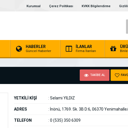
Kurumsal
Çerez Politikası
KVKK Bilgilendirme
Gizlil
HABERLER
İLANLAR
ÜRÜ
a
Güncel Haberler
Firma İlanları
Binl
TAKİBE AL
FAVO
YETKİLİ KİŞİ
:
Selami YILDIZ
ADRES
:
İnönü, 1769. Sk. 3B D:6, 06370 Yenimahall
TELEFON
:
0 (535) 350 6309