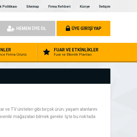
ik Politikası
Sitemap
Firma Rehberi
Künye
İletişim
HEMEN ÜYE OL
ÜYE GİRİŞİ YAP
NLER
FUAR VE ETKİNLİKLER
erce Firma Ürünü
Fuar ve Etkinlik Planları
r ve TV üniteleri gibi birçok ürün; yaşam alanlarını
venilir mağazaları bilmek gerekir. İşte bu noktada