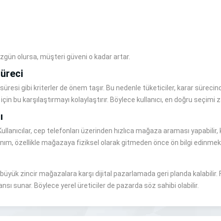
 özgün olursa, müşteri güveni o kadar artar.
üreci
 süresi gibi kriterler de önem taşır. Bu nedenle tüketiciler, karar sürec
için bu karşılaştırmayı kolaylaştırır. Böylece kullanıcı, en doğru seçim
ı
llanıcılar, cep telefonları üzerinden hızlıca mağaza araması yapabilir, ko
lanım, özellikle mağazaya fiziksel olarak gitmeden önce ön bilgi edinmek 
büyük zincir mağazalara karşı dijital pazarlamada geri planda kalabilir.
sı sunar. Böylece yerel üreticiler de pazarda söz sahibi olabilir.