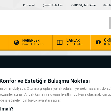
Kurumsal
Çerez Politikası
KVKK Bilgilendirme
Gizlil
HABERLER
İLANLAR
ÜRÜ
a
Güncel Haberler
Firma İlanları
Binl
 Konfor ve Estetiğin Buluşma Noktası
 biri mobilyadır. Oturma grupları, yatak odaları, yemek masaları, dolapla
ümler sunar. Ancak kaliteli ve uygun fiyatlı mobilyaya ulaşmak için gü
de işletmeler için büyük avantaj sağlar.
lmalı?