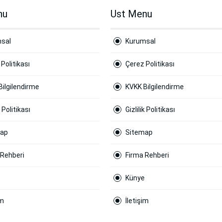
nu
Ust Menu
sal
Kurumsal
Politikası
Çerez Politikası
Bilgilendirme
KVKK Bilgilendirme
k Politikası
Gizlilik Politikası
map
Sitemap
 Rehberi
Firma Rehberi
Künye
im
İletişim