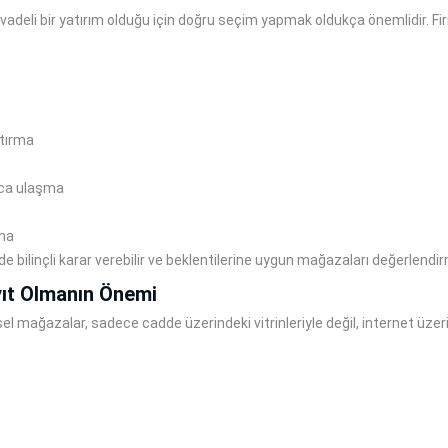
n vadeli bir yatırım olduğu için doğru seçim yapmak oldukça önemlidir. Fi
ştırma
ayca ulaşma
pma
de bilinçli karar verebilir ve beklentilerine uygun mağazaları değerlendi
yıt Olmanın Önemi
sel mağazalar, sadece cadde üzerindeki vitrinleriyle değil, internet üzeri