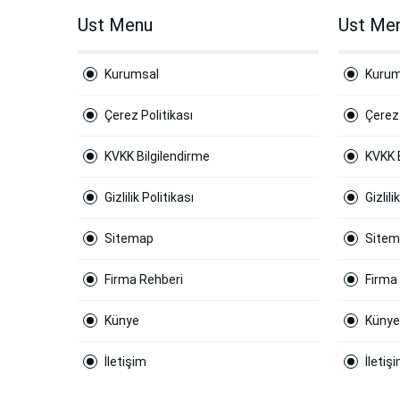
Ust Menu
Ust Me
Kurumsal
Kurum
Çerez Politikası
Çerez 
KVKK Bilgilendirme
KVKK 
Gizlilik Politikası
Gizlili
Sitemap
Site
Firma Rehberi
Firma
Künye
Künye
İletişim
İletiş