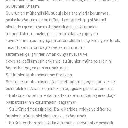
Su Ürünleri Üretimi
Su ürünleri mühendisliği, sucul ekosistemlerin korunması,
balıkçılık yönetimi ve su ürünleri yetiştiriciliği gibi
önemli
alanlarla
ilgilenen bir mühendislik dalıdır.
Su ürünleri
mühendisleri, denizler, göller, akarsular ve yapay su
kaynaklarında sucul yaşamı sürdürülebilir
bir
şekilde yöneterek,
insan tüketimi için sağlıklı ve verimli üretim
sistemleri
geliştirirler
.
Artan dünya nüfusu ve
çevresel
değişimlerin etkisiyle,
su ürünleri mühendisliğinin
önemi
her geçen gün
artmaktadır.
Su Ürünleri Mühendislerinin Görevleri
Su ürünleri mühendisleri, farklı
sektörlerde çeşitli görevlerde
bulunabilirler
.
Ana
sorumlulukları
aşağıdaki gibi özetlenebilir
:
–
Balıkçılık Yönetimi: Avlanma tekniklerini düzenleyerek doğal
balık stoklarının korunmasını
sağlamak
.
–
Su Ürünleri Yetiştiriciliği: Balık, karides, midye ve diğer su
ürünlerinin üretimini
planlamak
ve
yönetmek
.
–
Su Kalitesi Kontrolü: Su kaynaklarının kimyasal ve biyolojik