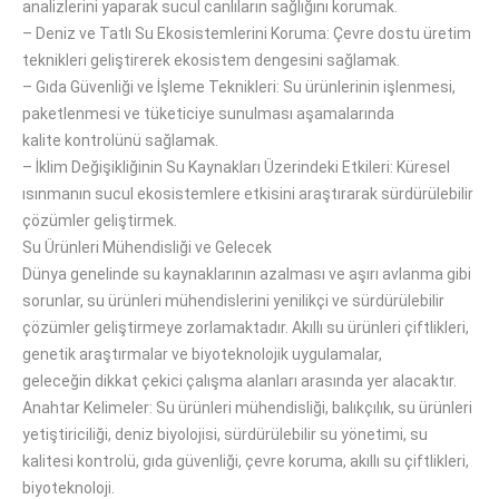
analizlerini yaparak sucul canlıların sağlığını
korumak
.
–
Deniz ve Tatlı Su Ekosistemlerini Koruma: Çevre dostu üretim
teknikleri geliştirerek ekosistem dengesini
sağlamak
.
–
Gıda Güvenliği ve İşleme Teknikleri: Su ürünlerinin işlenmesi,
paketlenmesi ve tüketiciye sunulması aşamalarında
kalite
kontrolünü sağlamak
.
–
İklim Değişikliğinin Su Kaynakları Üzerindeki Etkileri: Küresel
ısınmanın sucul ekosistemlere etkisini araştırarak sürdürülebilir
çözümler
geliştirmek
.
Su Ürünleri Mühendisliği ve Gelecek
Dünya
genelinde
su kaynaklarının azalması ve aşırı avlanma gibi
sorunlar, su ürünleri mühendislerini yenilikçi ve sürdürülebilir
çözümler geliştirmeye
zorlamaktadır
.
Akıllı su ürünleri çiftlikleri,
genetik araştırmalar ve biyoteknolojik uygulamalar,
geleceğin
dikkat çekici
çalışma alanları arasında yer
alacaktır
.
Anahtar Kelimeler:
Su
ürünleri mühendisliği, balıkçılık, su ürünleri
yetiştiriciliği, deniz biyolojisi, sürdürülebilir su yönetimi, su
kalitesi kontrolü, gıda güvenliği, çevre koruma, akıllı su çiftlikleri,
biyoteknoloji
.