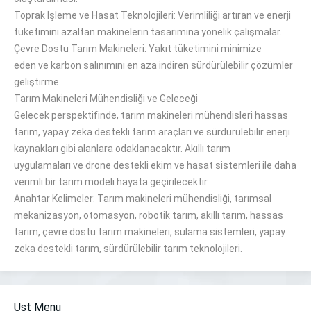
Toprak İşleme ve Hasat Teknolojileri:
Verimliliği
artıran ve enerji
tüketimini azaltan
makinelerin tasarımına yönelik çalışmalar
.
Çevre Dostu Tarım Makineleri: Yakıt tüketimini
minimize
eden
ve karbon salınımını en aza indiren
sürdürülebilir
çözümler
geliştirme.
Tarım Makineleri Mühendisliği ve
Geleceği
Gelecek perspektifinde
, tarım makineleri mühendisleri hassas
tarım, yapay zeka destekli tarım araçları ve sürdürülebilir enerji
kaynakları gibi
alanlara odaklanacaktır
.
Akıllı tarım
uygulamaları
ve
drone destekli ekim ve hasat sistemleri ile daha
verimli bir tarım
modeli hayata geçirilecektir
.
Anahtar Kelimeler:
Tarım
makineleri mühendisliği, tarımsal
mekanizasyon, otomasyon, robotik tarım, akıllı tarım, hassas
tarım, çevre dostu tarım makineleri, sulama sistemleri, yapay
zeka destekli tarım, sürdürülebilir tarım teknolojileri
.
Ust Menu