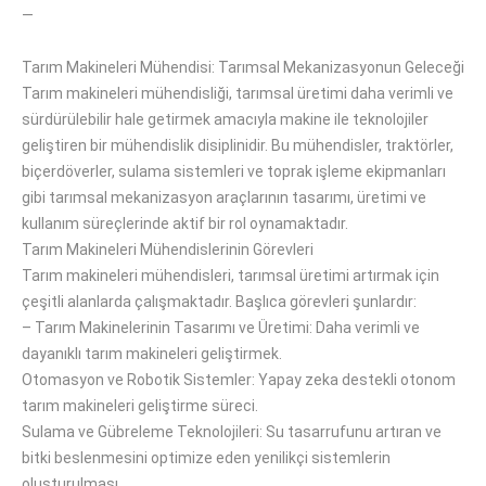
—
Tarım Makineleri Mühendisi: Tarımsal Mekanizasyonun Geleceği
Tarım makineleri mühendisliği, tarımsal üretimi daha verimli ve
sürdürülebilir hale getirmek
amacıyla
makine
ile
teknolojiler
geliştiren bir mühendislik
disiplinidir
.
Bu mühendisler
, traktörler,
biçerdöverler, sulama sistemleri
ve
toprak işleme ekipmanları
gibi tarımsal mekanizasyon araçlarının tasarımı, üretimi ve
kullanım süreçlerinde
aktif bir rol oynamaktadır
.
Tarım Makineleri Mühendislerinin Görevleri
Tarım makineleri mühendisleri, tarımsal üretimi
artırmak
için
çeşitli alanlarda
çalışmaktadır
.
Başlıca görevleri şunlardır:
–
Tarım Makinelerinin Tasarımı ve Üretimi: Daha verimli ve
dayanıklı tarım makineleri
geliştirmek
.
Otomasyon ve Robotik Sistemler: Yapay zeka destekli otonom
tarım makineleri
geliştirme süreci
.
Sulama ve Gübreleme Teknolojileri: Su tasarrufunu artıran ve
bitki beslenmesini optimize eden
yenilikçi sistemlerin
oluşturulması
.