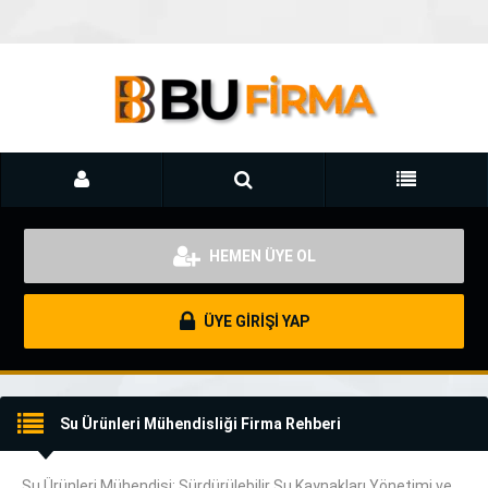
HEMEN ÜYE OL
ÜYE GİRİŞİ YAP
Su Ürünleri Mühendisliği Firma Rehberi
Su Ürünleri Mühendisi: Sürdürülebilir Su Kaynakları Yönetimi ve