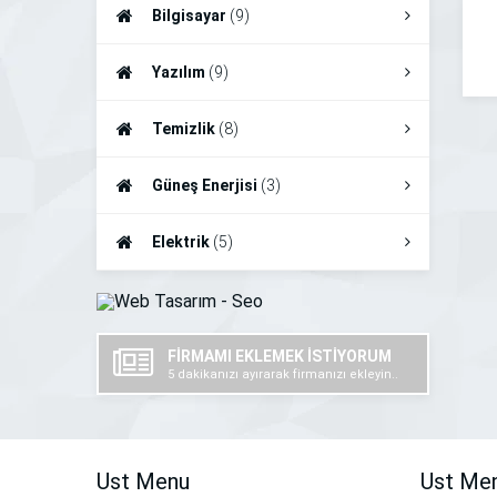
Bilgisayar
(9)
Yazılım
(9)
Temizlik
(8)
Güneş Enerjisi
(3)
Elektrik
(5)
FİRMAMI EKLEMEK İSTİYORUM
5 dakikanızı ayırarak firmanızı ekleyin..
Ust Menu
Ust Me