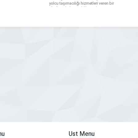
yolcu taşımacılığı hizmetleri veren bir
platform haline geldik. 81 ilin
tamamında özmal toplu taşıma
araçları ile hizmet veren firmamız her
geçen gün yeni projeleri ve yeni
araçları ile adından […]
nu
Ust Menu