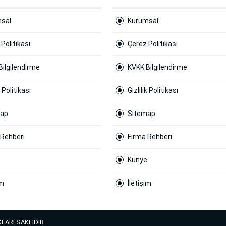
sal
Kurumsal
Politikası
Çerez Politikası
Bilgilendirme
KVKK Bilgilendirme
k Politikası
Gizlilik Politikası
map
Sitemap
 Rehberi
Firma Rehberi
Künye
im
İletişim
LARI SAKLIDIR.