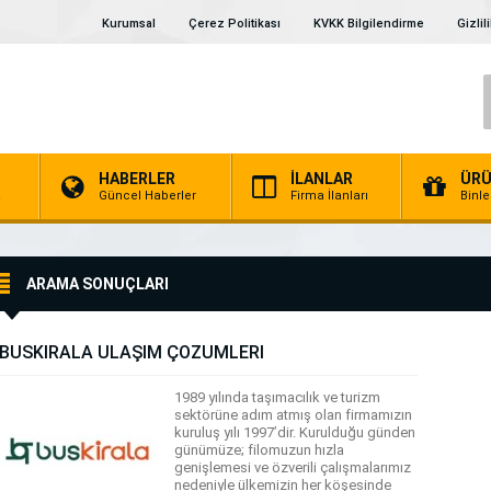
Kurumsal
Çerez Politikası
KVKK Bilgilendirme
Gizlil
HABERLER
İLANLAR
ÜRÜ
a
Güncel Haberler
Firma İlanları
Binl
ARAMA SONUÇLARI
BUSKİRALA ULAŞIM ÇÖZÜMLERİ
1989 yılında taşımacılık ve turizm
sektörüne adım atmış olan firmamızın
kuruluş yılı 1997’dir. Kurulduğu günden
günümüze; filomuzun hızla
genişlemesi ve özverili çalışmalarımız
nedeniyle ülkemizin her köşesinde