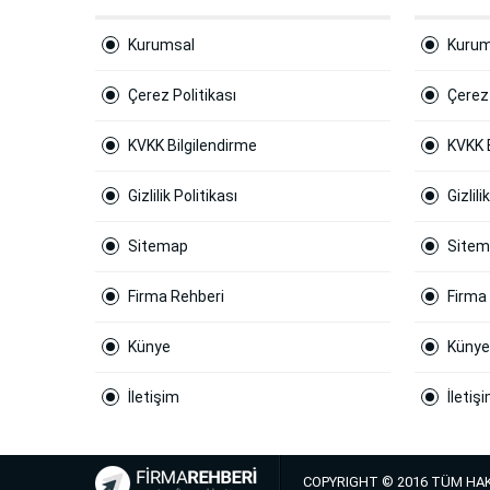
Kurumsal
Kurum
Çerez Politikası
Çerez 
KVKK Bilgilendirme
KVKK 
Gizlilik Politikası
Gizlili
Sitemap
Site
Firma Rehberi
Firma
Künye
Künye
İletişim
İletiş
COPYRIGHT © 2016 TÜM HAK