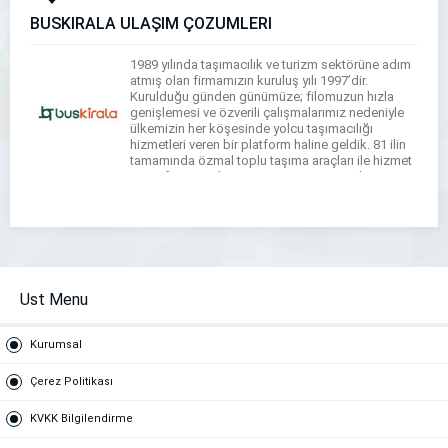
BUSKİRALA ULAŞIM ÇÖZÜMLERİ
1989 yılında taşımacılık ve turizm sektörüne adım
atmış olan firmamızın kuruluş yılı 1997’dir.
Kurulduğu günden günümüze; filomuzun hızla
genişlemesi ve özverili çalışmalarımız nedeniyle
ülkemizin her köşesinde yolcu taşımacılığı
hizmetleri veren bir platform haline geldik. 81 ilin
tamamında özmal toplu taşıma araçları ile hizmet
veren firmamız her geçen gün yeni projeleri ve yeni
araçları ile adından […]
Ust Menu
Kurumsal
Çerez Politikası
KVKK Bilgilendirme