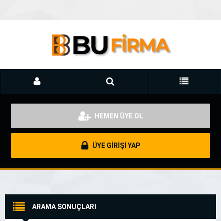
HEMEN ÜYE OL
ÜYE GİRİŞİ YAP
ARAMA SONUÇLARI