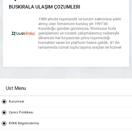
BUSKİRALA ULAŞIM ÇÖZÜMLERİ
1989 yılında taşımacılık ve turizm sektörüne adım
atmış olan firmamızın kuruluş yılı 1997’dir.
Kurulduğu günden günümüze; filomuzun hızla
genişlemesi ve özverili çalışmalarımız nedeniyle
ülkemizin her köşesinde yolcu taşımacılığı
hizmetleri veren bir platform haline geldik. 81 ilin
tamamında özmal toplu taşıma araçları ile hizmet
veren firmamız her geçen gün yeni projeleri ve yeni
araçları ile adından […]
Ust Menu
Kurumsal
Çerez Politikası
KVKK Bilgilendirme