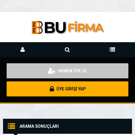
HEMEN ÜYE OL
ÜYE GİRİŞİ YAP
ARAMA SONUÇLARI