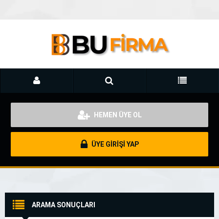
HEMEN ÜYE OL
ÜYE GİRİŞİ YAP
ARAMA SONUÇLARI