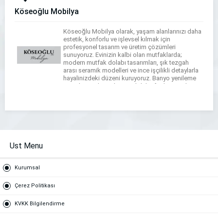
Köseoğlu Mobilya
Köseoğlu Mobilya olarak, yaşam alanlarınızı daha
estetik, konforlu ve işlevsel kılmak için
profesyonel tasarım ve üretim çözümleri
sunuyoruz. Evinizin kalbi olan mutfaklarda;
modern mutfak dolabı tasarımları, şık tezgah
arası seramik modelleri ve ince işçilikli detaylarla
hayalinizdeki düzeni kuruyoruz. Banyo yenileme
süreçlerinizde ise banyo dolabı, fonksiyonel
tezgahlar ve çamaşır-kurutma makinesi dolapları
tasarımlarımızla dar alanları bile maksimum […]
Ust Menu
Kurumsal
Çerez Politikası
KVKK Bilgilendirme