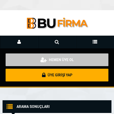
HEMEN ÜYE OL
ÜYE GİRİŞİ YAP
ARAMA SONUÇLARI