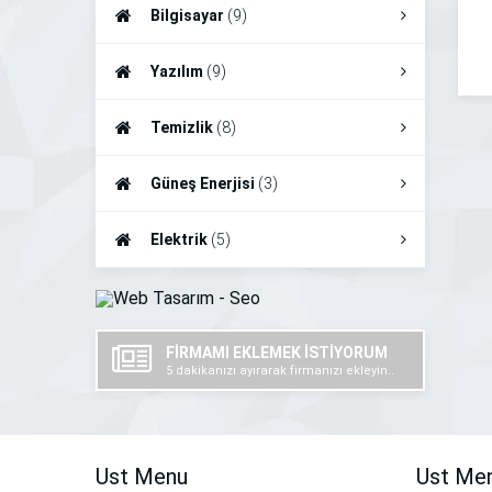
Bilgisayar
(9)
Yazılım
(9)
Temizlik
(8)
Güneş Enerjisi
(3)
Elektrik
(5)
FİRMAMI EKLEMEK İSTİYORUM
5 dakikanızı ayırarak firmanızı ekleyin..
Ust Menu
Ust Me