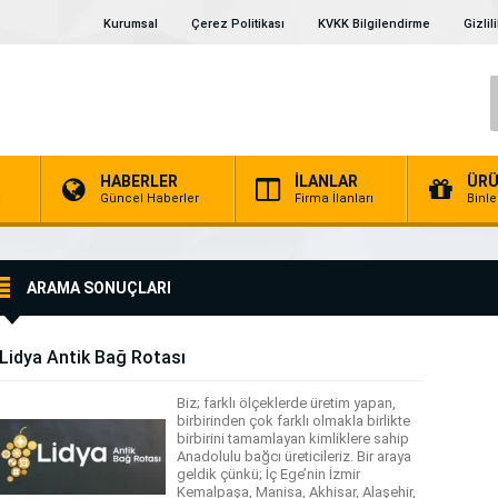
Kurumsal
Çerez Politikası
KVKK Bilgilendirme
Gizlil
HABERLER
İLANLAR
ÜRÜ
a
Güncel Haberler
Firma İlanları
Binl
ARAMA SONUÇLARI
Lidya Antik Bağ Rotası
Biz; farklı ölçeklerde üretim yapan,
birbirinden çok farklı olmakla birlikte
birbirini tamamlayan kimliklere sahip
Anadolulu bağcı üreticileriz. Bir araya
geldik çünkü; İç Ege’nin İzmir
Kemalpaşa, Manisa, Akhisar, Alaşehir,