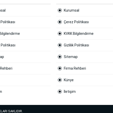
sal
Kurumsal
Politikası
Çerez Politikası
Bilgilendirme
KVKK Bilgilendirme
k Politikası
Gizlilik Politikası
map
Sitemap
 Rehberi
Firma Rehberi
Künye
im
İletişim
LARI SAKLIDIR.