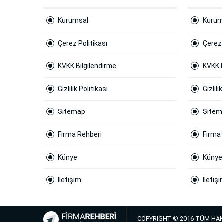
Kurumsal
Kurum
Çerez Politikası
Çerez 
KVKK Bilgilendirme
KVKK 
Gizlilik Politikası
Gizlili
Sitemap
Site
Firma Rehberi
Firma
Künye
Künye
İletişim
İletiş
COPYRIGHT © 2016 TÜM HAK