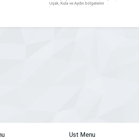
Uşak, Kula ve Aydın bölgelerini
kapsayan topraklarda, benzer
değerleri paylaşarak üretim yapıyoruz
ve ürettiklerimizi tarihi ve turistik
zenginliklerimizle birlikte sunmanın
önemli olduğuna İnanıyoruz.
Üzümlerimizi yetiştirdiğimiz bölgenin
Dünya […]
nu
Ust Menu