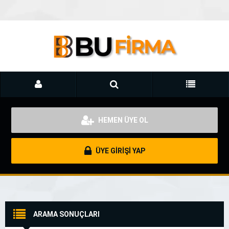
HEMEN ÜYE OL
ÜYE GİRİŞİ YAP
ARAMA SONUÇLARI