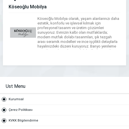
Köseoğlu Mobilya
Köseoğlu Mobilya olarak, yaşam alanlarınızı daha
estetik, konforlu ve işlevsel kılmak için
profesyonel tasarım ve üretim çözümleri
sunuyoruz. Evinizin kalbi olan mutfaklarda;
modern mutfak dolabı tasarımları, şık tezgah
arası seramik modelleri ve ince işçilikli detaylarla
hayalinizdeki düzeni kuruyoruz. Banyo yenileme
süreçlerinizde ise banyo dolabı, fonksiyonel
tezgahlar ve çamaşır-kurutma makinesi dolapları
tasarımlarımızla dar alanları bile maksimum […]
Ust Menu
Kurumsal
Çerez Politikası
KVKK Bilgilendirme