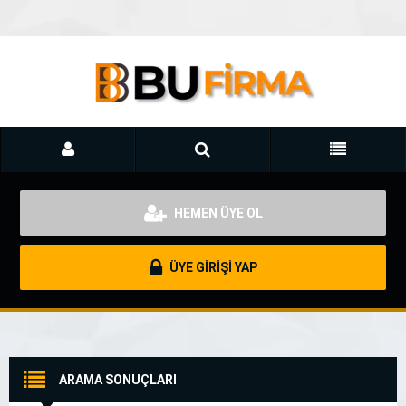
HEMEN ÜYE OL
ÜYE GİRİŞİ YAP
ARAMA SONUÇLARI