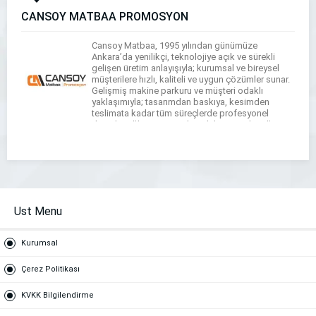
CANSOY MATBAA PROMOSYON
Cansoy Matbaa, 1995 yılından günümüze
Ankara’da yenilikçi, teknolojiye açık ve sürekli
gelişen üretim anlayışıyla; kurumsal ve bireysel
müşterilere hızlı, kaliteli ve uygun çözümler sunar.
Gelişmiş makine parkuru ve müşteri odaklı
yaklaşımıyla; tasarımdan baskıya, kesimden
teslimata kadar tüm süreçlerde profesyonel
destek sağlar. Kurumsal Baskılar: Antetli Kağıt,
Zarf, Fatura, Makbuz, Tahsilat Makbuzu, Kurumsal
Evrak, Reklam & Tanıtım: […]
Ust Menu
Kurumsal
Çerez Politikası
KVKK Bilgilendirme