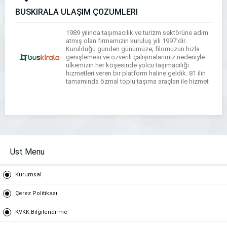
BUSKİRALA ULAŞIM ÇÖZÜMLERİ
1989 yılında taşımacılık ve turizm sektörüne adım
atmış olan firmamızın kuruluş yılı 1997’dir.
Kurulduğu günden günümüze; filomuzun hızla
genişlemesi ve özverili çalışmalarımız nedeniyle
ülkemizin her köşesinde yolcu taşımacılığı
hizmetleri veren bir platform haline geldik. 81 ilin
tamamında özmal toplu taşıma araçları ile hizmet
veren firmamız her geçen gün yeni projeleri ve yeni
araçları ile adından […]
Ust Menu
Kurumsal
Çerez Politikası
KVKK Bilgilendirme