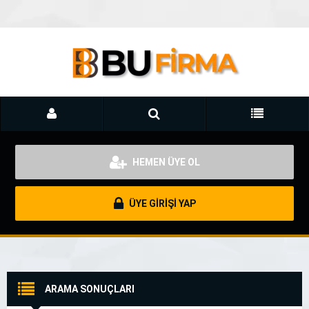
HEMEN ÜYE OL
ÜYE GİRİŞİ YAP
ARAMA SONUÇLARI