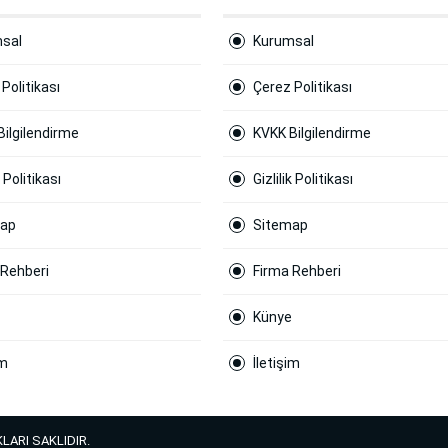
sal
Kurumsal
Politikası
Çerez Politikası
Bilgilendirme
KVKK Bilgilendirme
k Politikası
Gizlilik Politikası
map
Sitemap
 Rehberi
Firma Rehberi
Künye
im
İletişim
LARI SAKLIDIR.