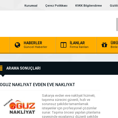
Kurumsal
Çerez Politikası
KVKK Bilgilendirme
Gizlil
HABERLER
İLANLAR
ÜRÜ
a
Güncel Haberler
Firma İlanları
Binl
ARAMA SONUÇLARI
OĞUZ NAKLİYAT EVDEN EVE NAKLİYAT
Sakarya evden eve nakliyat hizmeti,
taşınma sürecini güvenli, hızlı ve
sorunsuz şekilde tamamlamak
isteyenler için profesyonel çözümler
sunar. Taşıma öncesi yapılan planlama
sayesinde eşyalarınız düzenli şekilde