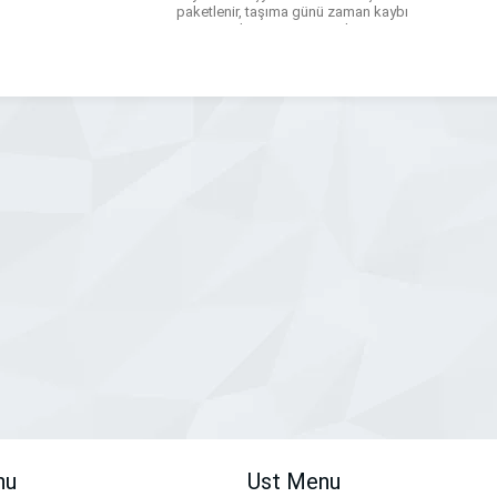
paketlenir, taşıma günü zaman kaybı
yaşanmadan süreç tamamlanır. Birinci
sınıf ambalaj malzemeleriyle yapılan
paketleme, eşyaların darbelere karşı
korunmasını sağlar. Deneyimli ekip ve
son sistem nakliye araçlarıyla güvenli
taşıma gerçekleştirilirken, […]
nu
Ust Menu