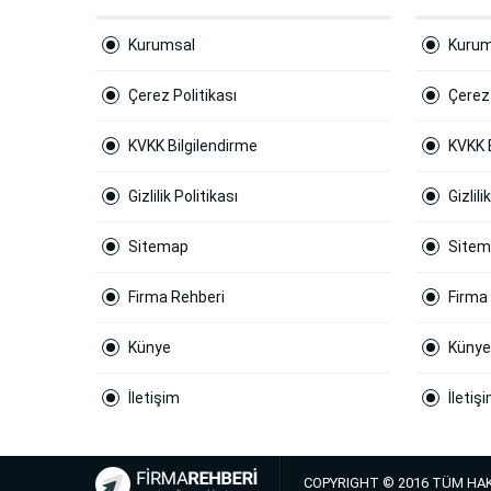
Kurumsal
Kurum
Çerez Politikası
Çerez 
KVKK Bilgilendirme
KVKK 
Gizlilik Politikası
Gizlili
Sitemap
Site
Firma Rehberi
Firma
Künye
Künye
İletişim
İletiş
COPYRIGHT © 2016 TÜM HAK