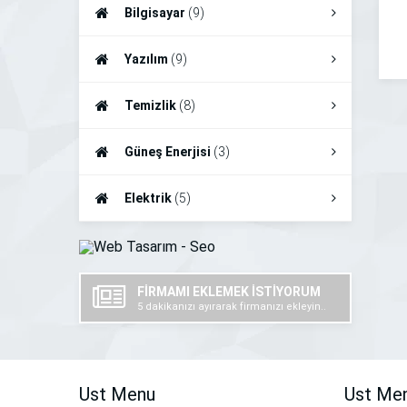
Bilgisayar
(9)
Yazılım
(9)
Temizlik
(8)
Güneş Enerjisi
(3)
Elektrik
(5)
FİRMAMI EKLEMEK İSTİYORUM
5 dakikanızı ayırarak firmanızı ekleyin..
Ust Menu
Ust Me