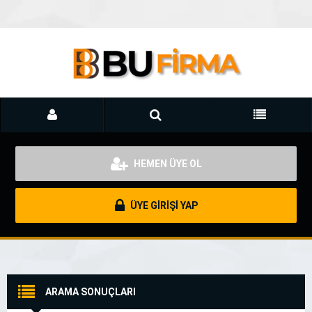
HEMEN ÜYE OL
ÜYE GİRİŞİ YAP
ARAMA SONUÇLARI