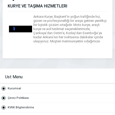
KURYE VE TAŞIMA HİZMETLERİ
Ankara Kurye, Başkent’in yoğun trafiğinde hız,
güven ve profesyonelliği bir araya getiren yenilikçi
bir lojistik çözüm ortağıdır. Moto kurye, araçlı
kurye ve acil teslimat seçeneklerimizle,
Çankaya’dan Ostim’e, Kızılay’dan Esenboğa’ya
kadar Ankara’nın her noktasına dakikalar içinde
ulaşıyoruz. Müşteri memnuniyetini odağımıza
alarak, gönderilerinizi en güvenli rotalarla tam
zamanında teslim ediyoruz.
Ust Menu
Kurumsal
Çerez Politikası
KVKK Bilgilendirme