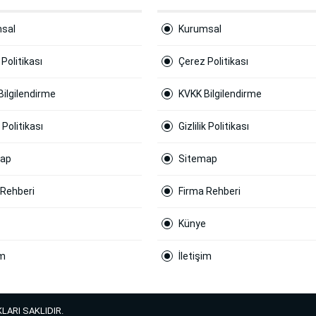
sal
Kurumsal
Politikası
Çerez Politikası
Bilgilendirme
KVKK Bilgilendirme
k Politikası
Gizlilik Politikası
map
Sitemap
 Rehberi
Firma Rehberi
Künye
im
İletişim
LARI SAKLIDIR.