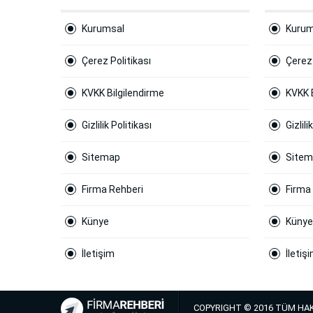
Kurumsal
Kurum
Çerez Politikası
Çerez 
KVKK Bilgilendirme
KVKK 
Gizlilik Politikası
Gizlili
Sitemap
Site
Firma Rehberi
Firma
Künye
Künye
İletişim
İletiş
COPYRIGHT © 2016 TÜM HAK