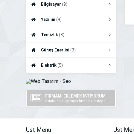
Bilgisayar
(9)
Yazılım
(9)
Temizlik
(8)
Güneş Enerjisi
(3)
Elektrik
(5)
FİRMAMI EKLEMEK İSTİYORUM
5 dakikanızı ayırarak firmanızı ekleyin..
Ust Menu
Ust Me