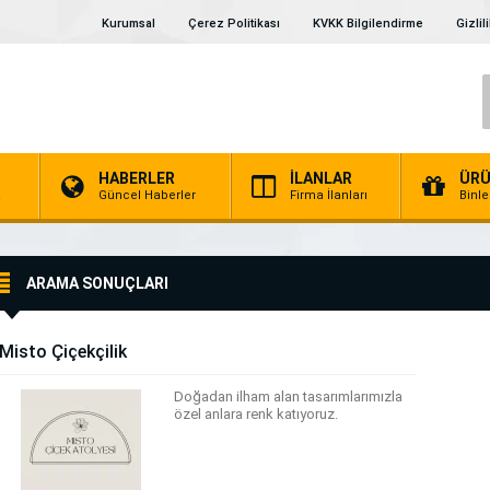
Kurumsal
Çerez Politikası
KVKK Bilgilendirme
Gizlil
HABERLER
İLANLAR
ÜRÜ
a
Güncel Haberler
Firma İlanları
Binl
ARAMA SONUÇLARI
Misto Çiçekçilik
Doğadan ilham alan tasarımlarımızla
özel anlara renk katıyoruz.