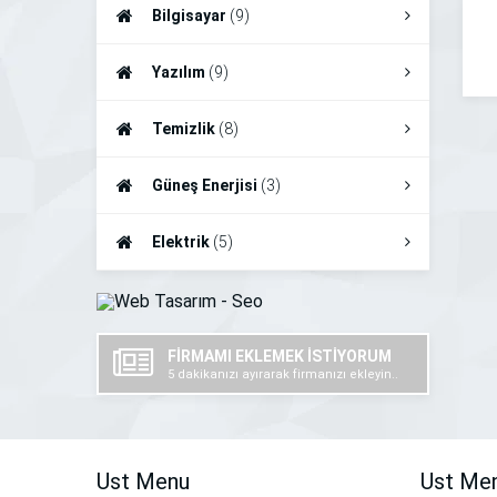
Bilgisayar
(9)
Yazılım
(9)
Temizlik
(8)
Güneş Enerjisi
(3)
Elektrik
(5)
FİRMAMI EKLEMEK İSTİYORUM
5 dakikanızı ayırarak firmanızı ekleyin..
Ust Menu
Ust Me