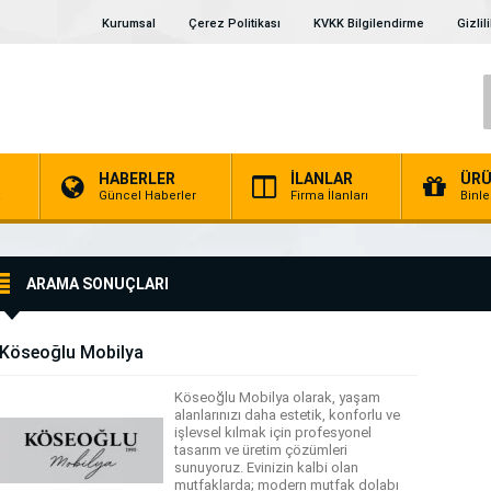
Kurumsal
Çerez Politikası
KVKK Bilgilendirme
Gizlil
HABERLER
İLANLAR
ÜRÜ
a
Güncel Haberler
Firma İlanları
Binl
ARAMA SONUÇLARI
Köseoğlu Mobilya
Köseoğlu Mobilya olarak, yaşam
alanlarınızı daha estetik, konforlu ve
işlevsel kılmak için profesyonel
tasarım ve üretim çözümleri
sunuyoruz. Evinizin kalbi olan
mutfaklarda; modern mutfak dolabı