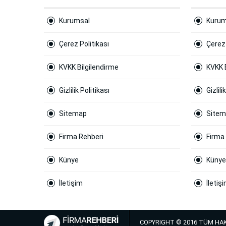
Kurumsal
Kurum
Çerez Politikası
Çerez 
KVKK Bilgilendirme
KVKK 
Gizlilik Politikası
Gizlili
Sitemap
Site
Firma Rehberi
Firma
Künye
Künye
İletişim
İletiş
COPYRIGHT © 2016 TÜM HAK