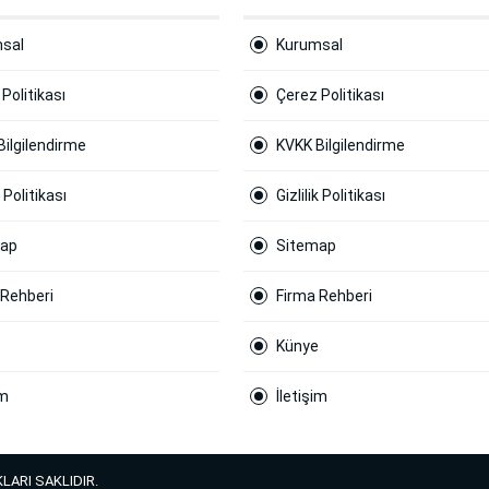
sal
Kurumsal
Politikası
Çerez Politikası
Bilgilendirme
KVKK Bilgilendirme
k Politikası
Gizlilik Politikası
map
Sitemap
 Rehberi
Firma Rehberi
Künye
im
İletişim
LARI SAKLIDIR.