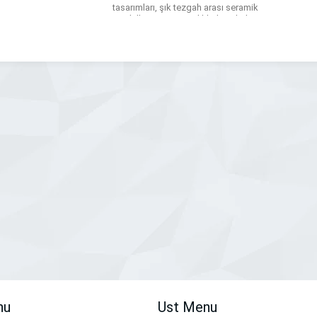
tasarımları, şık tezgah arası seramik
modelleri ve ince işçilikli detaylarla
hayalinizdeki düzeni kuruyoruz. Banyo
yenileme süreçlerinizde ise banyo
dolabı, fonksiyonel tezgahlar ve
çamaşır-kurutma makinesi dolapları
tasarımlarımızla dar alanları bile
maksimum […]
nu
Ust Menu