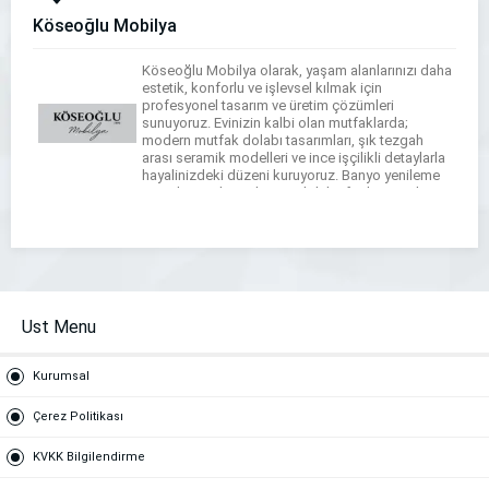
Köseoğlu Mobilya
Köseoğlu Mobilya olarak, yaşam alanlarınızı daha
estetik, konforlu ve işlevsel kılmak için
profesyonel tasarım ve üretim çözümleri
sunuyoruz. Evinizin kalbi olan mutfaklarda;
modern mutfak dolabı tasarımları, şık tezgah
arası seramik modelleri ve ince işçilikli detaylarla
hayalinizdeki düzeni kuruyoruz. Banyo yenileme
süreçlerinizde ise banyo dolabı, fonksiyonel
tezgahlar ve çamaşır-kurutma makinesi dolapları
tasarımlarımızla dar alanları bile maksimum […]
Ust Menu
Kurumsal
Çerez Politikası
KVKK Bilgilendirme