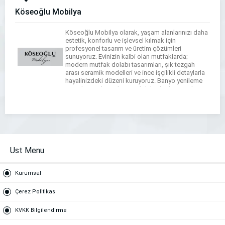
Köseoğlu Mobilya
Köseoğlu Mobilya olarak, yaşam alanlarınızı daha
estetik, konforlu ve işlevsel kılmak için
profesyonel tasarım ve üretim çözümleri
sunuyoruz. Evinizin kalbi olan mutfaklarda;
modern mutfak dolabı tasarımları, şık tezgah
arası seramik modelleri ve ince işçilikli detaylarla
hayalinizdeki düzeni kuruyoruz. Banyo yenileme
süreçlerinizde ise banyo dolabı, fonksiyonel
tezgahlar ve çamaşır-kurutma makinesi dolapları
tasarımlarımızla dar alanları bile maksimum […]
Ust Menu
Kurumsal
Çerez Politikası
KVKK Bilgilendirme