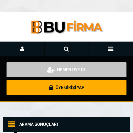
HEMEN ÜYE OL
ÜYE GİRİŞİ YAP
ARAMA SONUÇLARI