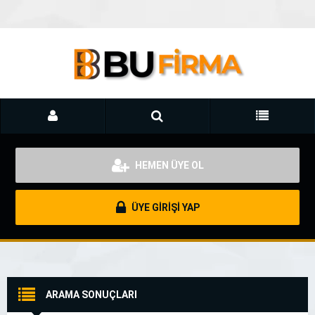
HEMEN ÜYE OL
ÜYE GİRİŞİ YAP
ARAMA SONUÇLARI