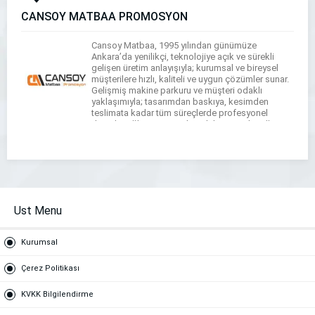
CANSOY MATBAA PROMOSYON
Cansoy Matbaa, 1995 yılından günümüze
Ankara’da yenilikçi, teknolojiye açık ve sürekli
gelişen üretim anlayışıyla; kurumsal ve bireysel
müşterilere hızlı, kaliteli ve uygun çözümler sunar.
Gelişmiş makine parkuru ve müşteri odaklı
yaklaşımıyla; tasarımdan baskıya, kesimden
teslimata kadar tüm süreçlerde profesyonel
destek sağlar. Kurumsal Baskılar: Antetli Kağıt,
Zarf, Fatura, Makbuz, Tahsilat Makbuzu, Kurumsal
Evrak, Reklam & Tanıtım: […]
Ust Menu
Kurumsal
Çerez Politikası
KVKK Bilgilendirme