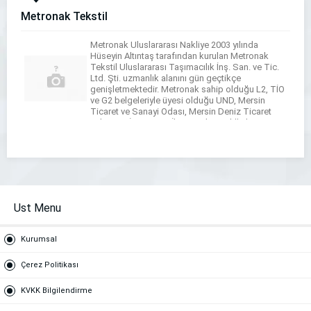
Metronak Tekstil
Metronak Uluslararası Nakliye 2003 yılında
Hüseyin Altıntaş tarafından kurulan Metronak
Tekstil Uluslararası Taşımacılık İnş. San. ve Tic.
Ltd. Şti. uzmanlık alanını gün geçtikçe
genişletmektedir. Metronak sahip olduğu L2, TİO
ve G2 belgeleriyle üyesi olduğu UND, Mersin
Ticaret ve Sanayi Odası, Mersin Deniz Ticaret
Odası, AKİB, Hizmet İhracatçıları Birliği ile
sektöründe kalıcı olduğunu ve ileriye yönelik […]
Ust Menu
Kurumsal
Çerez Politikası
KVKK Bilgilendirme