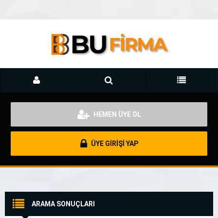
HEMEN ÜYE OL
ÜYE GİRİŞİ YAP
ARAMA SONUÇLARI