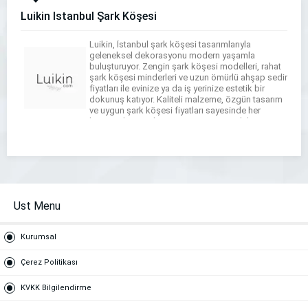
Luikin İstanbul Şark Köşesi
Luikin, İstanbul şark köşesi tasarımlarıyla
geleneksel dekorasyonu modern yaşamla
buluşturuyor. Zengin şark köşesi modelleri, rahat
şark köşesi minderleri ve uzun ömürlü ahşap sedir
fiyatları ile evinize ya da iş yerinize estetik bir
dokunuş katıyor. Kaliteli malzeme, özgün tasarım
ve uygun şark köşesi fiyatları sayesinde her
bütçeye hitap ediyor. Ayrıca toptan şark köşesi
çözümleriyle işletmeler için […]
Ust Menu
Kurumsal
Çerez Politikası
KVKK Bilgilendirme