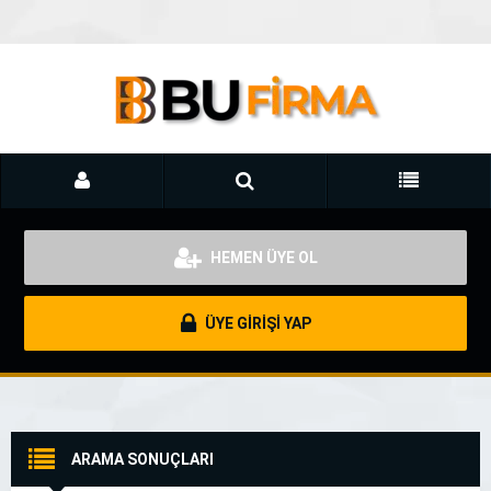
HEMEN ÜYE OL
ÜYE GİRİŞİ YAP
ARAMA SONUÇLARI