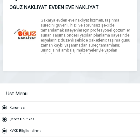
OĞUZ NAKLİYAT EVDEN EVE NAKLİYAT
Sakarya evden eve nakliyat hizmeti, taşınma
sürecini güvenli, hızlı ve sorunsuz şekilde
tamamlamak isteyenler için profesyonel çözümler
sunar. Taşıma öncesi yapılan planlama sayesinde
eşyalarınız düzenli şekilde paketlenir, taşıma günü
zaman kaybı yaşanmadan süreç tamamlanır.
Birinci sınıf ambalaj malzemeleriyle yapılan
paketleme, eşyaların darbelere karşı korunmasını
sağlar. Deneyimli ekip ve son sistem nakliye
araçlarıyla güvenli taşıma gerçekleştirilirken, […]
Ust Menu
Kurumsal
Çerez Politikası
KVKK Bilgilendirme