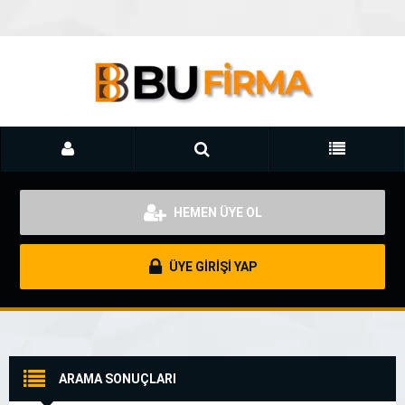
HEMEN ÜYE OL
ÜYE GİRİŞİ YAP
ARAMA SONUÇLARI