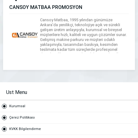
CANSOY MATBAA PROMOSYON
Cansoy Matbaa, 1995 yılından günümüze
Ankara’da yenilikçi, teknolojiye açık ve sürekli
gelişen üretim anlayışıyla; kurumsal ve bireysel
müşterilere hızlı, kaliteli ve uygun çözümler sunar.
Gelişmiş makine parkuru ve müşteri odaklı
yaklaşımıyla; tasarımdan baskıya, kesimden
teslimata kadar tüm süreçlerde profesyonel
destek sağlar. Kurumsal Baskılar: Antetli Kağıt,
Zarf, Fatura, Makbuz, Tahsilat Makbuzu, Kurumsal
Evrak, Reklam & Tanıtım: […]
Ust Menu
Kurumsal
Çerez Politikası
KVKK Bilgilendirme