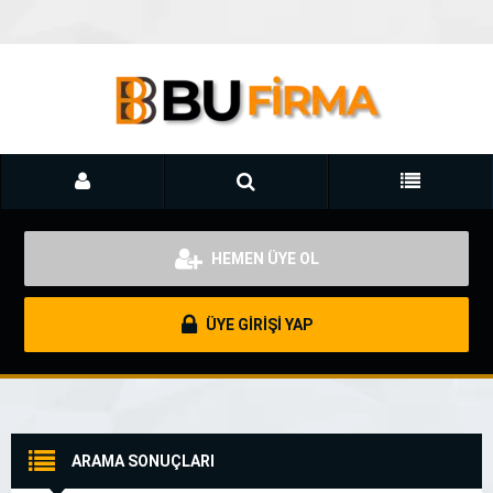
HEMEN ÜYE OL
ÜYE GİRİŞİ YAP
ARAMA SONUÇLARI