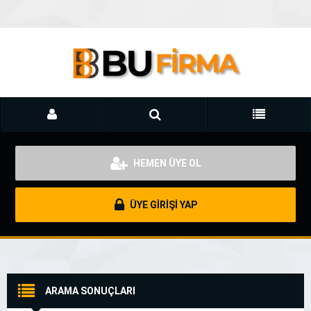
HEMEN ÜYE OL
ÜYE GİRİŞİ YAP
ARAMA SONUÇLARI