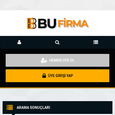
HEMEN ÜYE OL
ÜYE GİRİŞİ YAP
ARAMA SONUÇLARI