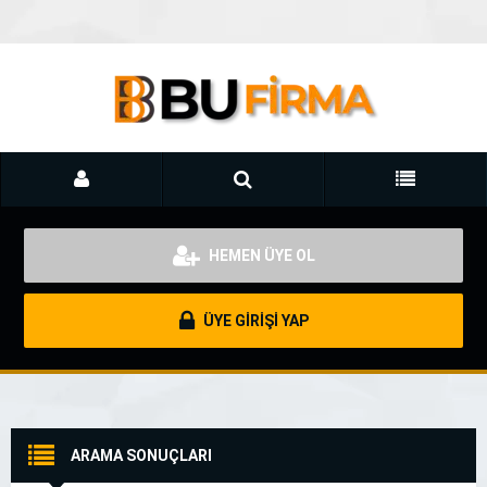
HEMEN ÜYE OL
ÜYE GİRİŞİ YAP
ARAMA SONUÇLARI