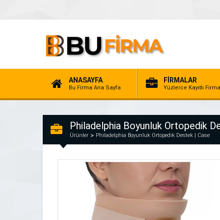
ANASAYFA
FİRMALAR
Bu Firma Ana Sayfa
Yüzlerce Kayıtlı Firm
Philadelphia Boyunluk Ortopedik D
Ürünler
Philadelphia Boyunluk Ortopedik Destek | Case