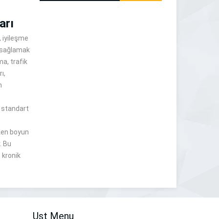
arı
, iyileşme
n sağlamak
ma, trafik
ı,
n
n standart
ken boyun
. Bu
 kronik
Ust Menu