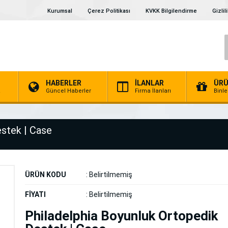
Kurumsal
Çerez Politikası
KVKK Bilgilendirme
Gizlil
HABERLER
İLANLAR
ÜRÜ
a
Güncel Haberler
Firma İlanları
Binl
estek | Case
ÜRÜN KODU
:
Belirtilmemiş
FİYATI
:
Belirtilmemiş
Philadelphia Boyunluk Ortopedik