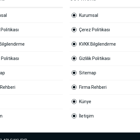
sal
Kurumsal
Politikası
Çerez Politikası
Bilgilendirme
KVKK Bilgilendirme
k Politikası
Gizlilik Politikası
map
Sitemap
 Rehberi
Firma Rehberi
Künye
im
İletişim