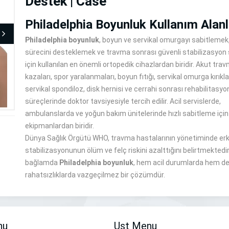
Destek | Case
Philadelphia Boyunluk Kullanım Alanl
Philadelphia boyunluk
, boyun ve servikal omurgayı sabitlemek
sürecini desteklemek ve travma sonrası güvenli stabilizasyo
için kullanılan en önemli ortopedik cihazlardan biridir. Akut trav
kazaları, spor yaralanmaları, boyun fıtığı, servikal omurga kırıklar
servikal spondiloz, disk hernisi ve cerrahi sonrası rehabilitasyo
süreçlerinde doktor tavsiyesiyle tercih edilir. Acil servislerde,
ambulanslarda ve yoğun bakım ünitelerinde hızlı sabitleme içi
ekipmanlardan biridir.
Dünya Sağlık Örgütü WHO, travma hastalarının yönetiminde er
stabilizasyonunun ölüm ve felç riskini azalttığını belirtmektedir
bağlamda
Philadelphia boyunluk
, hem acil durumlarda hem de
rahatsızlıklarda vazgeçilmez bir çözümdür.
nu
Ust Menu