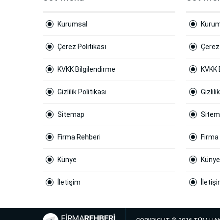
Kurumsal
Kurum
Çerez Politikası
Çerez 
KVKK Bilgilendirme
KVKK 
Gizlilik Politikası
Gizlili
Sitemap
Site
Firma Rehberi
Firma
Künye
Künye
İletişim
İletiş