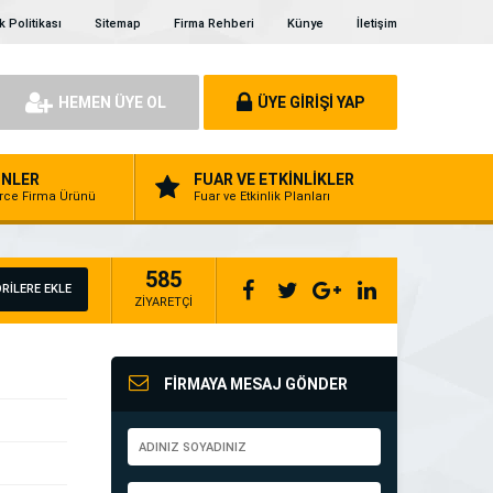
ik Politikası
Sitemap
Firma Rehberi
Künye
İletişim
HEMEN ÜYE OL
ÜYE GİRİŞİ YAP
NLER
FUAR VE ETKİNLİKLER
erce Firma Ürünü
Fuar ve Etkinlik Planları
585
RİLERE EKLE
ZİYARETÇİ
FİRMAYA MESAJ GÖNDER