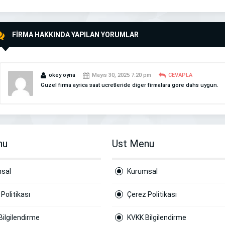
FİRMA HAKKINDA YAPILAN YORUMLAR
okey oyna
Mayıs 30, 2025 7:20 pm
CEVAPLA
Guzel firma ayrica saat ucretleride diger firmalara gore dahs uygun.
nu
Ust Menu
sal
Kurumsal
Politikası
Çerez Politikası
Bilgilendirme
KVKK Bilgilendirme