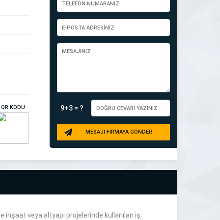
QR KODU
9+3 = ?
MESAJI FİRMAYA GÖNDER
e inşaat veya altyapı projelerinde kullanılan iş