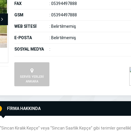
FAX
:
05394497888
GSM
:
05394497888
WEB SİTESİ
:
Belirtilmemiş
E-POSTA
:
Belirtilmemiş
SOSYAL MEDYA
:
SERVİS YERLERİ
ANKARA
FİRMA HAKKINDA
“Sincan Kiralık Kepçe” veya “Sincan Saatlik Kepçe” gibi terimler genellikl