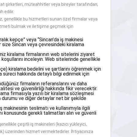
at şirketleri, müteahhitler veya bireyler tarafından,
h edilir.
z, genellikle bu hizmetleri sunan özel firmalar veya
hizmeti bulmak ve iletişime geçmek için
iralık kepçe” veya “Sincan’da iş makinesi
ar size Sincan veya çevresindeki kiralama
iz kiralama firmalarının web sitelerini ziyaret
 koşullarını inceleyin. Web sitelerinde genellikle
çe) kiralama bedelini ve şartlarını öğrenmek için
ma süreci hakkında detaylı bilgi edinmek için
düğünüz firmaların referanslarını ve daha
itesi ve güvenilirliği hakkında fikir verecektir.
lama firmasıyla yazılı bir kiralama sözleşmesi
 durumu ve diğer detaylar net bir şekilde
ş makinesinin teslimatı ve kullanımıyla ilgili
mı konusunda gerekli talimatları alın ve güvenli
llikle çeşitli iş makineleri (kazıcı yükleyici,
alık) üzerinden hizmet vermektedirler. İhtiyacınıza