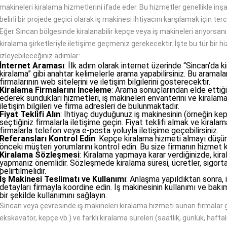
makineleri kiralama hizmetlerini ifade eder. Bu hizmetler genellikle inşa
belirli bir projede geçici olarak iş makinesi ihtiyacını karşılamak için terci
Eğer Sincan bölgesinde kiralanabilir kepçe veya iş makineleri arıyorsanı
kiralama şirketleriyle iletişime geçmeniz gerekecektir. İşte bu tür bir 
izleyebileceğiniz adımlar:
İnternet Araması
: İlk adım olarak internet üzerinde “Sincan’da k
kiralama” gibi anahtar kelimelerle arama yapabilirsiniz. Bu aramal
firmalarının web sitelerini ve iletişim bilgilerini gösterecektir.
Kiralama Firmalarını İnceleme
: Arama sonuçlarından elde ettiğin
ederek sundukları hizmetleri, iş makineleri envanterini ve kiralama
iletişim bilgileri ve firma adresleri de bulunmaktadır.
Fiyat Teklifi Alın
: İhtiyaç duyduğunuz iş makinesinin (örneğin kep
seçtiğiniz firmalarla iletişime geçin. Fiyat teklifi almak ve kirala
firmalarla telefon veya e-posta yoluyla iletişime geçebilirsiniz.
Referansları Kontrol Edin
: Kepçe kiralama hizmeti almayı düşün
önceki müşteri yorumlarını kontrol edin. Bu size firmanın hizmet kal
Kiralama Sözleşmesi
: Kiralama yapmaya karar verdiğinizde, kira
yapmanız önemlidir. Sözleşmede kiralama süresi, ücretler, sigorta
belirtilmelidir.
İş Makinesi Teslimatı ve Kullanımı
: Anlaşma yapıldıktan sonra, i
detayları firmayla koordine edin. İş makinesinin kullanımı ve bakı
bir şekilde kullanımını sağlayın.
Sincan veya çevresinde iş makineleri kiralama hizmeti sunan firmalar gene
ekskavatör, kepçe vb.) ve farklı kiralama süreleri (saatlik, günlük, haft