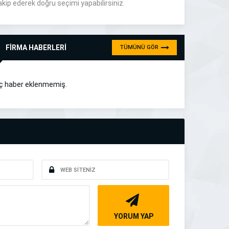
akip ederek doğru seçimi yapabilirsiniz.
FİRMA HABERLERİ
TÜMÜNÜ GÖR
ç haber eklenmemiş.
YORUM YAP