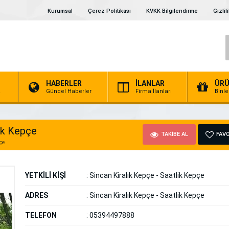
Kurumsal
Çerez Politikası
KVKK Bilgilendirme
Gizlil
HABERLER
İLANLAR
ÜRÜ
a
Güncel Haberler
Firma İlanları
Binl
ik Kepçe
TAKİBE AL
FAVO
çe
YETKİLİ KİŞİ
:
Sincan Kiralık Kepçe - Saatlik Kepçe
ADRES
:
Sincan Kiralık Kepçe - Saatlik Kepçe
TELEFON
:
05394497888