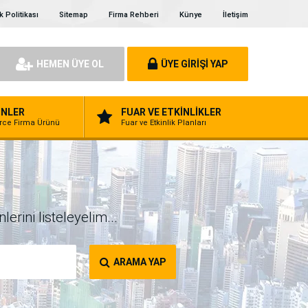
ik Politikası
Sitemap
Firma Rehberi
Künye
İletişim
HEMEN ÜYE OL
ÜYE GİRİŞİ YAP
NLER
FUAR VE ETKİNLİKLER
erce Firma Ürünü
Fuar ve Etkinlik Planları
erini listeleyelim...
ARAMA YAP