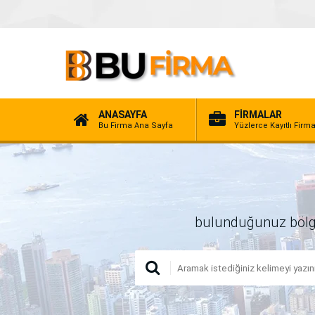
ANASAYFA
FİRMALAR
Bu Firma Ana Sayfa
Yüzlerce Kayıtlı Firm
bulunduğunuz bölgede