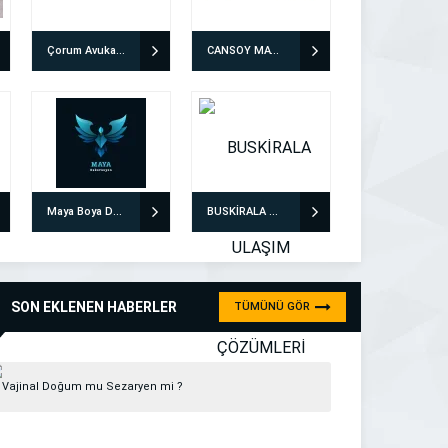
Çorum Avukat Enes Mantı
CANSOY MATBAA PROMOSYON
Maya Boya Dekorasyon
BUSKİRALA ULAŞIM ÇÖZÜMLERİ
SON EKLENEN HABERLER
TÜMÜNÜ GÖR