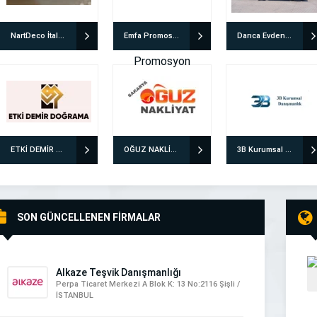
NartDeco İtalyan Boya & İtalyan Sıva Uygulamaları
Emfa Promosyon
Darıca Evden Eve Nakliyat | Özensoy Bayramoğlu
ETKİ DEMİR DOĞRAMA
OĞUZ NAKLİYAT EVDEN EVE NAKLİYAT
3B Kurumsal Danışmanlık ve İnsan Kaynakları Ltd. Şti.
SON GÜNCELLENEN FİRMALAR
Alkaze Teşvik Danışmanlığı
Perpa Ticaret Merkezi A Blok K: 13 No:2116 Şişli /
İSTANBUL