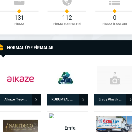
131
112
0
FİRMA
FİRMA HABERLERİ
FİRMA İLANLARI
NORMAL ÜYE FİRMALAR
Alkaze Teşvik Danışmanlığı
KURUMSAL GERİ DÖNÜŞÜM
Ersoy Plastik Ambalaj