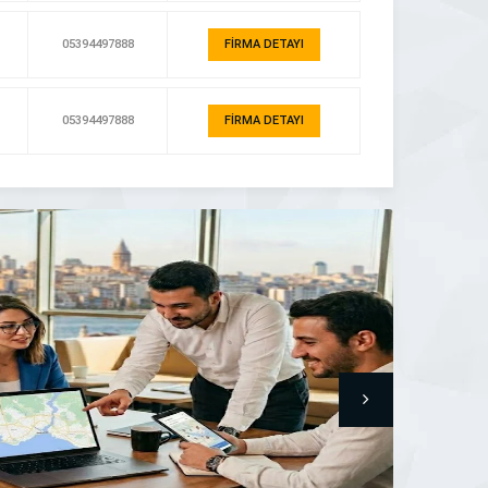
05394497888
FİRMA DETAYI
05394497888
FİRMA DETAYI