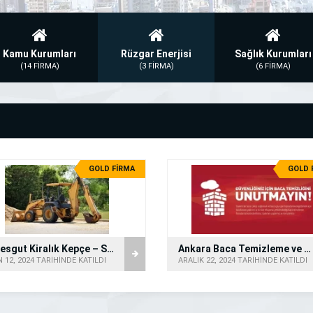
Kamu Kurumları
Rüzgar Enerjisi
Sağlık Kurumları
(14 FİRMA)
(3 FİRMA)
(6 FİRMA)
GOLD FİRMA
GOLD 
Etimesgut Kiralık Kepçe – Saatlik Kepçe
Ankara Baca Temizleme ve Toztaş Baca Temizleme
 12, 2024 TARİHİNDE KATILDI
ARALIK 22, 2024 TARİHİNDE KATILDI