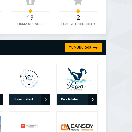
19
2
FİRMA ÜRÜNLERİ
FUAR VE ETKİNLİKLER
TÜMÜNÜ GÖR
Uzman klinik Psikolog Doğuş Yılmaz
Riva Pilates