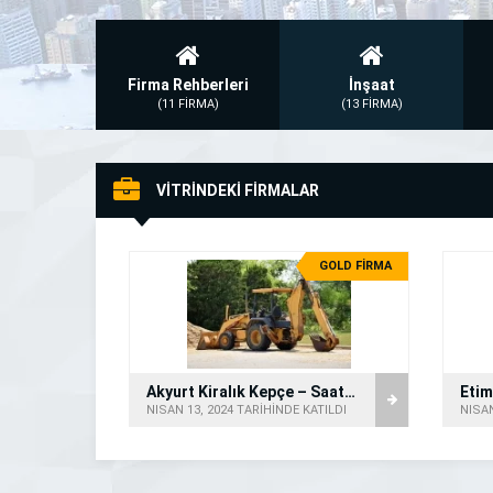
Firma Rehberleri
İnşaat
(11 FİRMA)
(13 FİRMA)
VİTRİNDEKİ FİRMALAR
GOLD FİRMA
Akyurt Kiralık Kepçe – Saatlik Kepçe
NISAN 13, 2024 TARİHİNDE KATILDI
NISAN