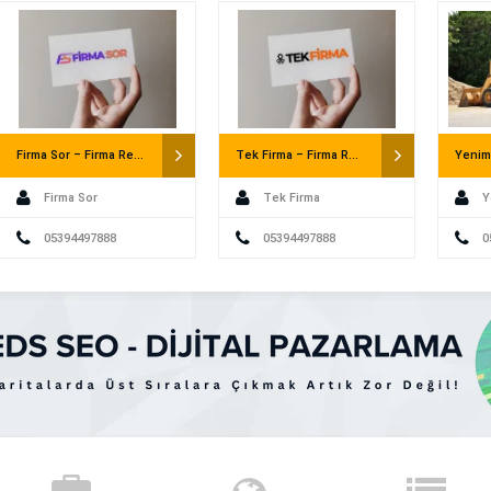
Mahkemesine dava açılamaz. Ayrıca usul
göre yürürlüğe […]
Firma Sor – Firma Rehberi
Tek Firma – Firma Rehberi
Firma Sor
Tek Firma
Y
05394497888
05394497888
Kepçe 
0