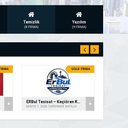
Temizlik
Yazılım
(8 FİRMA)
(9 FİRMA)
FİRMA
GOLD FİRMA
ERBul Tesisat – Keçiören Kanal Açma
MAYIS 7, 2026 TARİHİNDE KATILDI
NISAN 13, 20