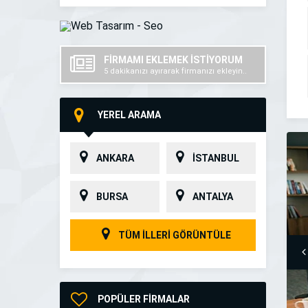
FİRMAMI EKLEMEK İSTİYORUM
5 dakikanızı ayırarak firmanızı ekleyin..
YEREL ARAMA
ANKARA
İSTANBUL
BURSA
ANTALYA
TÜM İLLERİ GÖRÜNTÜLE
POPÜLER FİRMALAR