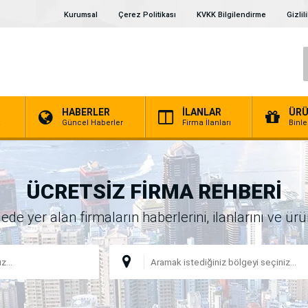
Kurumsal
Çerez Politikası
KVKK Bilgilendirme
Gizlil
HABERLER
İLANLAR
ÜRÜ
a
Güncel Haberler
Firma İlanları
Binl
ÜCRETSİZ FİRMA REHBERİ
 yer alan firmaların haberlerini, ilanlarını ve ürünl