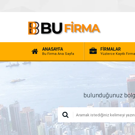
ANASAYFA
FİRMALAR
Bu Firma Ana Sayfa
Yüzlerce Kayıtlı Firm
bulunduğunuz bölgede