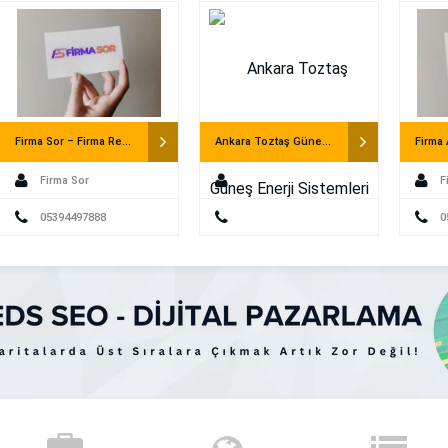
Mahkemesine dava açılamaz. Ayrıca usul
göre yürürlüğe […]
Firma Sor – Firma Rehberi
Ankara Toztaş Güneş Enerji Sistemleri
Firma Sor
F
05394497888
0