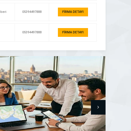
hberi
05394497888
FİRMA DETAYI
05394497888
FİRMA DETAYI