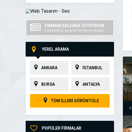
FİRMAMI EKLEMEK İSTİYORUM
5 dakikanızı ayırarak firmanızı ekleyin..
YEREL ARAMA
ANKARA
İSTANBUL
BURSA
ANTALYA
TÜM İLLERİ GÖRÜNTÜLE
POPÜLER FİRMALAR