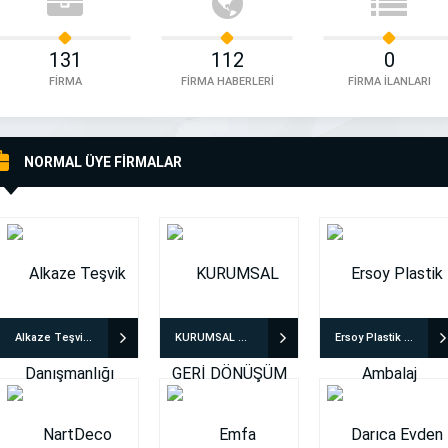
131
112
0
FİRMA
FİRMA HABERLERİ
FİRMA İLANLARI
NORMAL ÜYE FİRMALAR
Alkaze Teşvik Danışmanlığı
KURUMSAL GERİ DÖNÜŞÜM
Ersoy Plastik Ambalaj