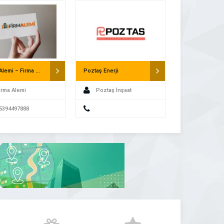
üne
Firma Alemi – Firma Rehberi
Poztaş Enerji
irma Alemi
Poztaş İnşaat
5394497888