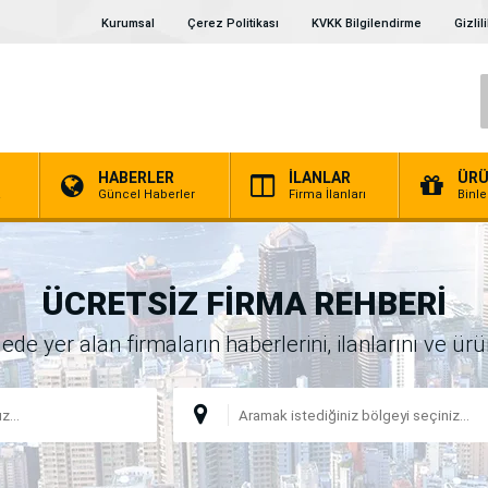
Kurumsal
Çerez Politikası
KVKK Bilgilendirme
Gizlil
HABERLER
İLANLAR
ÜRÜ
a
Güncel Haberler
Firma İlanları
Binl
ÜCRETSİZ FİRMA REHBERİ
 yer alan firmaların haberlerini, ilanlarını ve ürünl