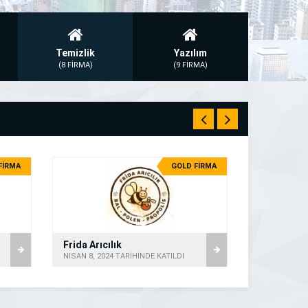
Temizlik
Yazılım
(8 FİRMA)
(9 FİRMA)
FİRMA
GOLD FİRMA
Frida Arıcılık
NISAN 8, 2024 TARİHİNDE KATILDI
NISAN 12, 20