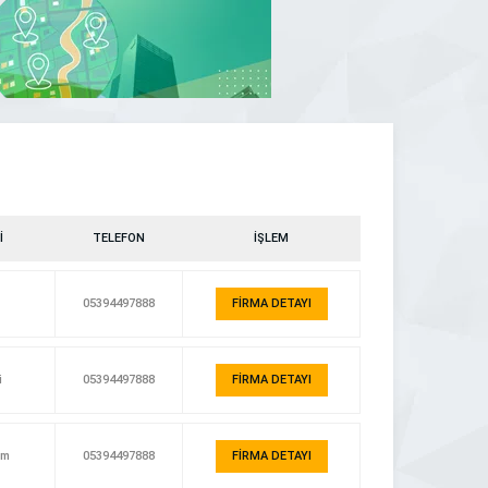
İ
TELEFON
İŞLEM
05394497888
FİRMA DETAYI
i
05394497888
FİRMA DETAYI
um
05394497888
FİRMA DETAYI