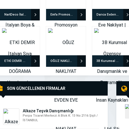
NartDeco İtalyan Boya & İtalyan Sıva Uygulamaları
Emfa Promosyon
Darıca Evden Eve Nakliyat | Özensoy Bayramoğlu
ETKİ DEMİR DOĞRAMA
OĞUZ NAKLİYAT EVDEN EVE NAKLİYAT
3B Kurumsal Danışmanlık ve İnsan Kaynakları Ltd. Şti.
SON GÜNCELLENEN FİRMALAR
Alkaze Teşvik Danışmanlığı
Perpa Ticaret Merkezi A Blok K: 13 No:2116 Şişli /
İSTANBUL