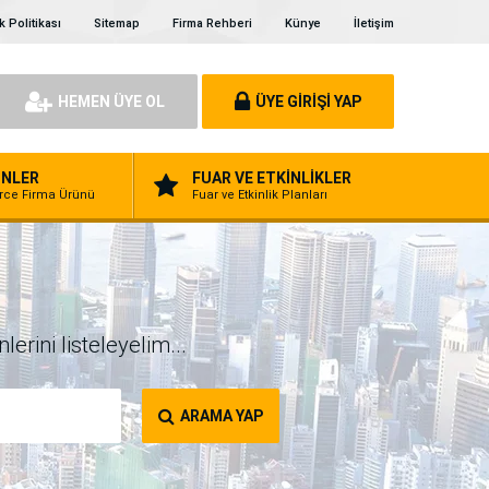
ik Politikası
Sitemap
Firma Rehberi
Künye
İletişim
HEMEN ÜYE OL
ÜYE GİRİŞİ YAP
NLER
FUAR VE ETKİNLİKLER
erce Firma Ürünü
Fuar ve Etkinlik Planları
erini listeleyelim...
ARAMA YAP