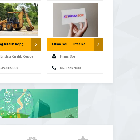
üne
Altındağ Kiralık Kepçe – Saatlik Kepçe
Firma Sor – Firma Rehberi
ltındağ Kiralık Kepçe
Firma Sor
5394497888
05394497888