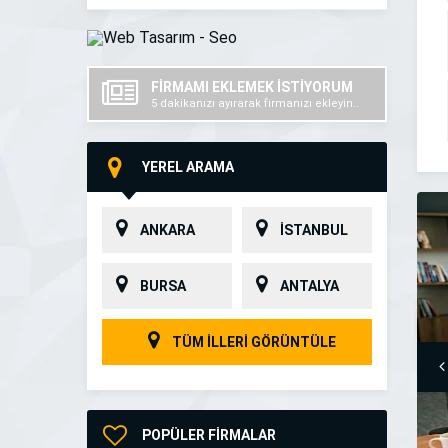
FİRMAMI EKLEMEK İSTİYORUM
5 dakikanızı ayırarak firmanızı ekleyin..
YEREL ARAMA
ANKARA
İSTANBUL
BURSA
ANTALYA
TÜM İLLERİ GÖRÜNTÜLE
POPÜLER FİRMALAR