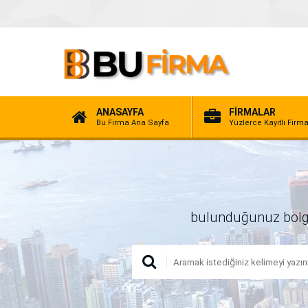
ANASAYFA
FİRMALAR
Bu Firma Ana Sayfa
Yüzlerce Kayıtlı Firm
bulunduğunuz bölgede