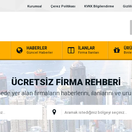
Kurumsal
Çerez Politikası
KVKK Bilgilendirme
Gizlil
HABERLER
İLANLAR
ÜRÜ
a
Güncel Haberler
Firma İlanları
Binl
ÜCRETSİZ FİRMA REHBERİ
 yer alan firmaların haberlerini, ilanlarını ve ürünl