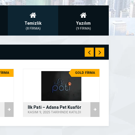
Temizlik
Yazılım
(8 FİRMA)
(9 FİRMA)
FİRMA
GOLD FİRMA
İlk Pati – Adana Pet Kuaför
Poztaş Ene
KASIM 9, 2025 TARİHİNDE KATILDI
ŞUBAT 7, 202