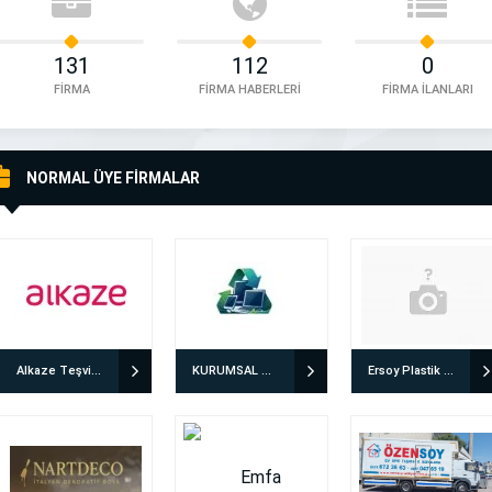
131
112
0
FİRMA
FİRMA HABERLERİ
FİRMA İLANLARI
NORMAL ÜYE FİRMALAR
Alkaze Teşvik Danışmanlığı
KURUMSAL GERİ DÖNÜŞÜM
Ersoy Plastik Ambalaj