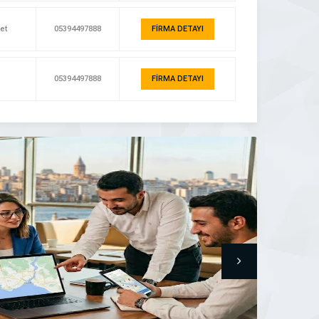
et
05394497888
FİRMA DETAYI
05394497888
FİRMA DETAYI