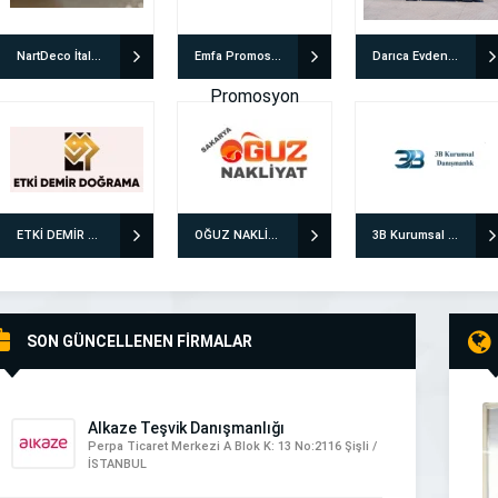
NartDeco İtalyan Boya & İtalyan Sıva Uygulamaları
Emfa Promosyon
Darıca Evden Eve Nakliyat | Özensoy Bayramoğlu
ETKİ DEMİR DOĞRAMA
OĞUZ NAKLİYAT EVDEN EVE NAKLİYAT
3B Kurumsal Danışmanlık ve İnsan Kaynakları Ltd. Şti.
SON GÜNCELLENEN FİRMALAR
Alkaze Teşvik Danışmanlığı
Perpa Ticaret Merkezi A Blok K: 13 No:2116 Şişli /
İSTANBUL