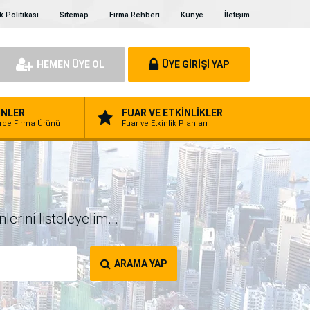
ik Politikası
Sitemap
Firma Rehberi
Künye
İletişim
HEMEN ÜYE OL
ÜYE GİRİŞİ YAP
NLER
FUAR VE ETKİNLİKLER
erce Firma Ürünü
Fuar ve Etkinlik Planları
erini listeleyelim...
ARAMA YAP