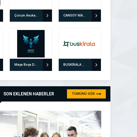
Çorum Avukat Enes Mantı
CANSOY MATBAA PROMOSYON
Maya Boya Dekorasyon
BUSKİRALA ULAŞIM ÇÖZÜMLERİ
SON EKLENEN HABERLER
TÜMÜNÜ GÖR