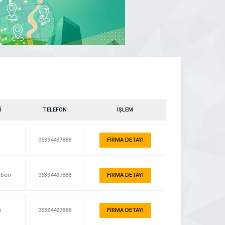
İ
TELEFON
İŞLEM
05394497888
FİRMA DETAYI
hberi
05394497888
FİRMA DETAYI
i
05394497888
FİRMA DETAYI