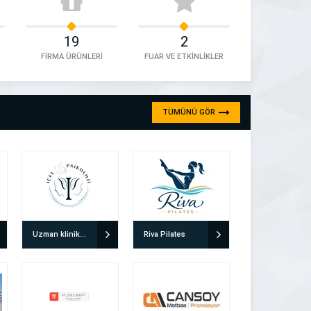
19
2
FİRMA ÜRÜNLERİ
FUAR VE ETKİNLİKLER
TÜMÜNÜ GÖR
Uzman klinik Psikolog Doğuş Yılmaz
Riva Pilates