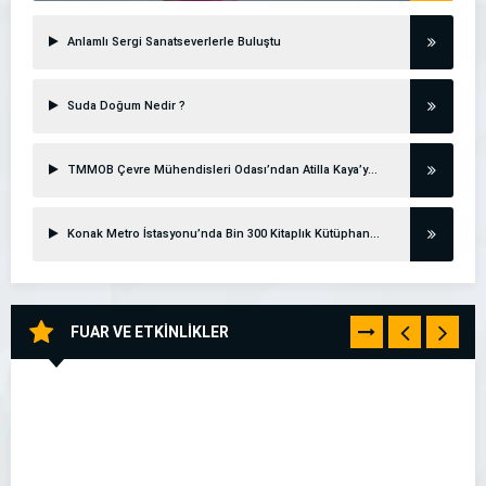
Anlamlı Sergi Sanatseverlerle Buluştu
Suda Doğum Nedir ?
TMMOB Çevre Mühendisleri Odası’ndan Atilla Kaya’ya Sert Tepki: İzmir’in Çernobil’i Üzerinden Halk Yanıltılıyor
Konak Metro İstasyonu’nda Bin 300 Kitaplık Kütüphane Açıldı
FUAR VE ETKİNLİKLER
TÜMÜNÜ
GÖR