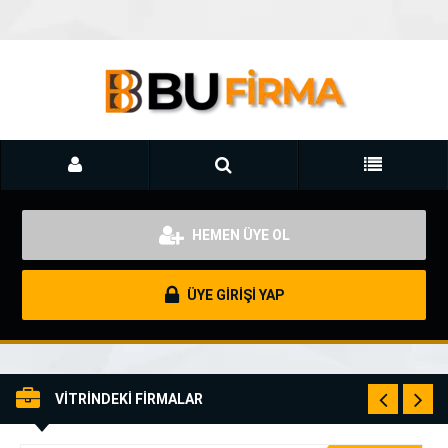
HEMEN ÜYE OL
ÜYE GİRİŞİ YAP
VİTRİNDEKİ FİRMALAR