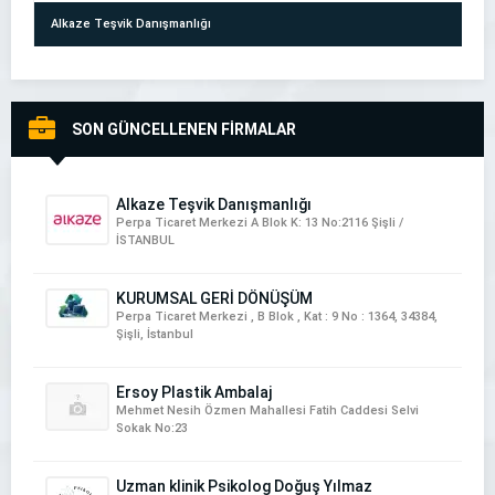
Alkaze Teşvik Danışmanlığı
SON GÜNCELLENEN FİRMALAR
NartDeco İtalyan Boya & İtalyan Sıva Uygulamaları
Alkaze Teşvik Danışmanlığı
Perpa Ticaret Merkezi A Blok K: 13 No:2116 Şişli /
İSTANBUL
KURUMSAL GERİ DÖNÜŞÜM
Perpa Ticaret Merkezi , B Blok , Kat : 9 No : 1364, 34384,
Şişli, İstanbul
ETKİ DEMİR DOĞRAMA
Ersoy Plastik Ambalaj
Mehmet Nesih Özmen Mahallesi Fatih Caddesi Selvi
Sokak No:23
Uzman klinik Psikolog Doğuş Yılmaz