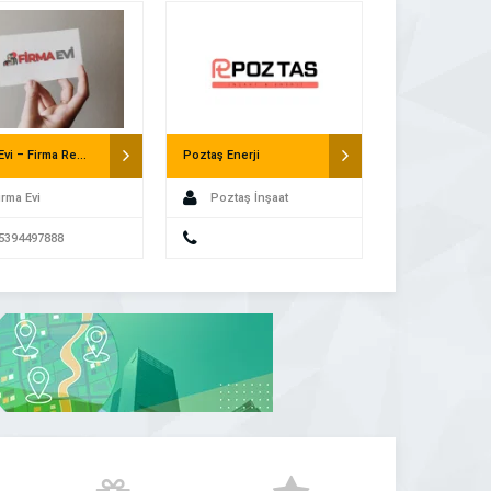
üne
Firma Evi – Firma Rehberi
Poztaş Enerji
irma Evi
Poztaş İnşaat
5394497888