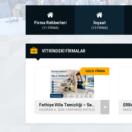
Firma Rehberleri
İnşaat
(11 FİRMA)
(13 FİRMA)
VİTRİNDEKİ FİRMALAR
GOLD FİRMA
Fethiye Villa Temizliği – Seyhan Temizlik
HAZIRAN 6, 2026 TARİHİNDE KATILDI
MAYIS