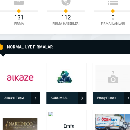
131
112
0
FİRMA
FİRMA HABERLERİ
FİRMA İLANLARI
NORMAL ÜYE FİRMALAR
Alkaze Teşvik Danışmanlığı
KURUMSAL GERİ DÖNÜŞÜM
Ersoy Plastik Ambalaj