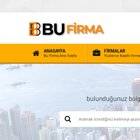
ANASAYFA
FİRMALAR
Bu Firma Ana Sayfa
Yüzlerce Kayıtlı Firm
bulunduğunuz bölgede