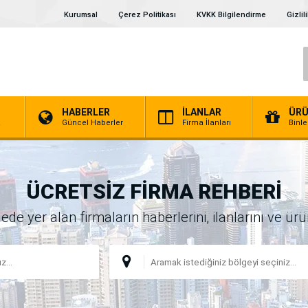
Kurumsal
Çerez Politikası
KVKK Bilgilendirme
Gizlil
HABERLER
İLANLAR
ÜRÜ
a
Güncel Haberler
Firma İlanları
Binl
ÜCRETSİZ FİRMA REHBERİ
 yer alan firmaların haberlerini, ilanlarını ve ürünl