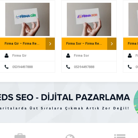
Mahkemesine dava açılamaz. Ayrıca usul
göre yürürlüğe […]
Firma Gir – Firma Rehberi
Firma Sor – Firma Rehberi
Firma Gir
Firma Sor
F
05394497888
05394497888
0