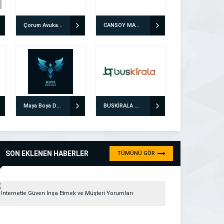
Çorum Avukat Enes Mantı
CANSOY MATBAA PROMOSYON
Maya Boya Dekorasyon
BUSKİRALA ULAŞIM ÇÖZÜMLERİ
SON EKLENEN HABERLER
TÜMÜNÜ GÖR