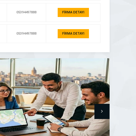
05394497888
FİRMA DETAYI
05394497888
FİRMA DETAYI