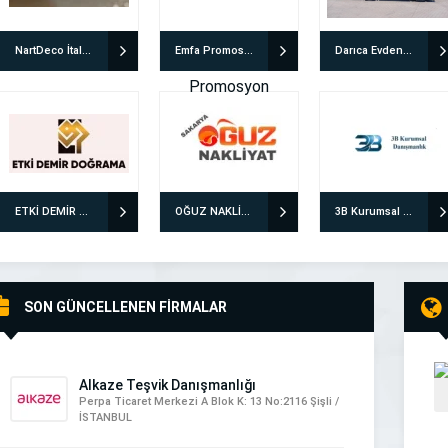
NartDeco İtalyan Boya & İtalyan Sıva Uygulamaları
Emfa Promosyon
Darıca Evden Eve Nakliyat | Özensoy Bayramoğlu
ETKİ DEMİR DOĞRAMA
OĞUZ NAKLİYAT EVDEN EVE NAKLİYAT
3B Kurumsal Danışmanlık ve İnsan Kaynakları Ltd. Şti.
SON GÜNCELLENEN FİRMALAR
Alkaze Teşvik Danışmanlığı
Perpa Ticaret Merkezi A Blok K: 13 No:2116 Şişli /
İSTANBUL