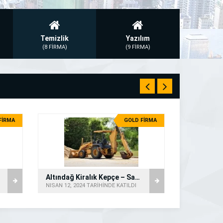
Temizlik
Yazılım
(8 FİRMA)
(9 FİRMA)
FİRMA
GOLD FİRMA
Altındağ Kiralık Kepçe – Saatlik Kepçe
Poztaş Ene
NISAN 12, 2024 TARİHİNDE KATILDI
ŞUBAT 7, 202