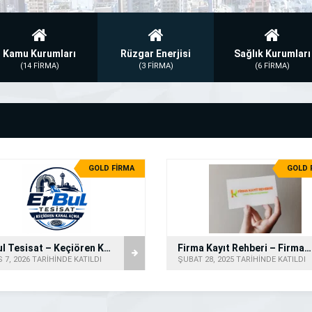
Kamu Kurumları
Rüzgar Enerjisi
Sağlık Kurumları
(14 FİRMA)
(3 FİRMA)
(6 FİRMA)
GOLD FİRMA
GOLD 
ERBul Tesisat – Keçiören Kanal Açma
Firma Kayıt Rehberi – Firma Rehberi
 7, 2026 TARİHİNDE KATILDI
ŞUBAT 28, 2025 TARİHİNDE KATILDI