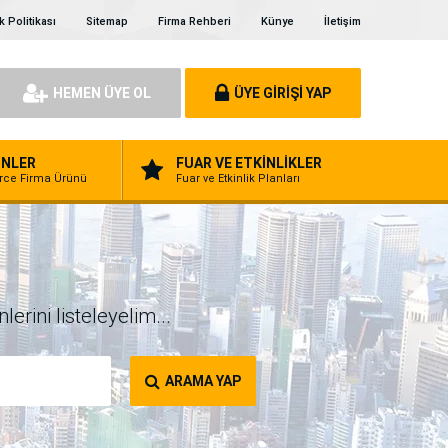
ik Politikası
Sitemap
Firma Rehberi
Künye
İletişim
HEMEN ÜYE OL
ÜYE GİRİŞİ YAP
NLER
FUAR VE ETKİNLİKLER
erce Firma Ürünü
Fuar ve Etkinlik Planları
erini listeleyelim...
ARAMA YAP