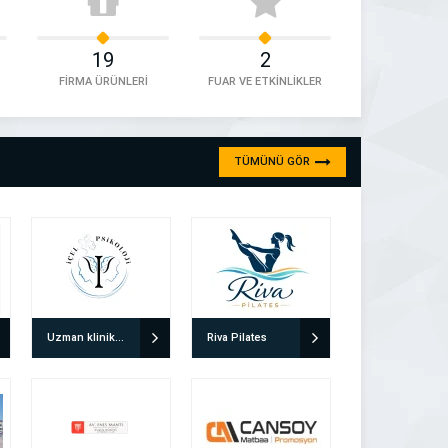
19
2
FİRMA ÜRÜNLERİ
FUAR VE ETKİNLİKLER
TÜMÜNÜ GÖR
Uzman klinik Psikolog Doğuş Yılmaz
Riva Pilates