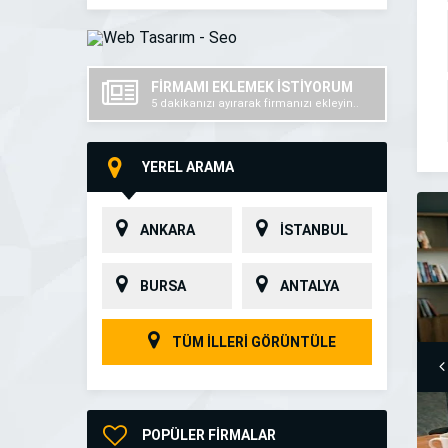
FİRMAMI EKLEMEK İSTİYORUM
5 dakikanızı ayırarak firmanızı ekleyin..
YEREL ARAMA
ANKARA
İSTANBUL
BURSA
ANTALYA
TÜM İLLERİ GÖRÜNTÜLE
POPÜLER FİRMALAR