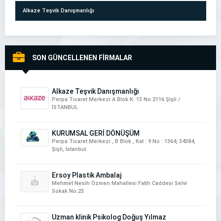
Alkaze Teşvik Danışmanlığı
SON GÜNCELLENEN FİRMALAR
NartDeco İtalyan Boya & İtalyan Sıva Uygulamaları
Alkaze Teşvik Danışmanlığı
Perpa Ticaret Merkezi A Blok K: 13 No:2116 Şişli /
İSTANBUL
KURUMSAL GERİ DÖNÜŞÜM
Perpa Ticaret Merkezi , B Blok , Kat : 9 No : 1364, 34384,
Şişli, İstanbul
ETKİ DEMİR DOĞRAMA
Ersoy Plastik Ambalaj
Mehmet Nesih Özmen Mahallesi Fatih Caddesi Selvi
Sokak No:23
Uzman klinik Psikolog Doğuş Yılmaz