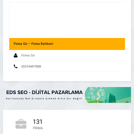
Firma Gir – Firma Rehberi
Firma Gir
Akıllı Telefon Kullanıcıları İşletmenizi Nasıl Buluyor?
05394497888
131
Tek Firma – Firma Rehberi
FİRMA
Tek Firma