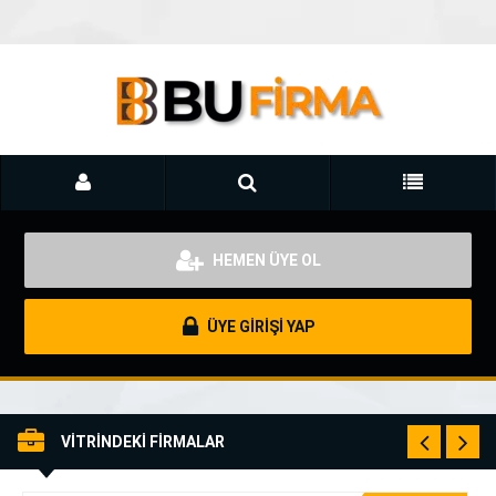
HEMEN ÜYE OL
ÜYE GİRİŞİ YAP
VİTRİNDEKİ FİRMALAR