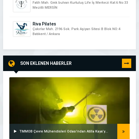
Fatih Mah. Gmk bulvarı Kurtuluş Life İş Merkezi Kat:6 No:33
Mezitli MERSİN
Riva Pilates
Çakırlar Mah. 2196 Sok. Park Aşiyan Sitesi B Blok NO:4
Batıkent / Ankara
SON EKLENEN HABERLER
TÜMÜNÜ
GÖR
TMMOB Çevre Mühendisleri Odası’ndan Atilla Kaya’ya Sert Tepki: İzmir’in Çernobil’i Üzerinden Halk Yanıltılıyor