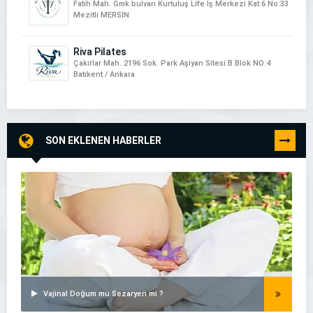
Fatih Mah. Gmk bulvarı Kurtuluş Life İş Merkezi Kat:6 No:33
Mezitli MERSİN
Riva Pilates
Çakırlar Mah. 2196 Sok. Park Aşiyan Sitesi B Blok NO:4
Batıkent / Ankara
SON EKLENEN HABERLER
TÜMÜNÜ
GÖR
Vajinal Doğum mu Sezaryen mi ?