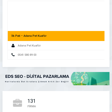
İlk Pati – Adana Pet Kuaför
Adana Pet Kuaför
Akıllı Telefon Kullanıcıları İşletmenizi Nasıl Buluyor?
0541 580 89 03
131
Bu Firma – Firma Rehberi
FİRMA
Bu Firma