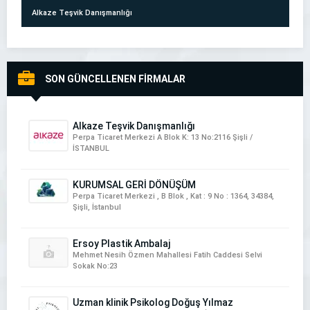
Alkaze Teşvik Danışmanlığı
SON GÜNCELLENEN FİRMALAR
NartDeco İtalyan Boya & İtalyan Sıva Uygulamaları
Alkaze Teşvik Danışmanlığı
Perpa Ticaret Merkezi A Blok K: 13 No:2116 Şişli /
İSTANBUL
KURUMSAL GERİ DÖNÜŞÜM
Perpa Ticaret Merkezi , B Blok , Kat : 9 No : 1364, 34384,
Şişli, İstanbul
ETKİ DEMİR DOĞRAMA
Ersoy Plastik Ambalaj
Mehmet Nesih Özmen Mahallesi Fatih Caddesi Selvi
Sokak No:23
Uzman klinik Psikolog Doğuş Yılmaz