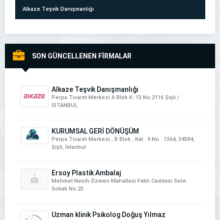
Alkaze Teşvik Danışmanlığı
SON GÜNCELLENEN FİRMALAR
NartDeco İtalyan Boya & İtalyan Sıva Uygulamaları
Alkaze Teşvik Danışmanlığı
Perpa Ticaret Merkezi A Blok K: 13 No:2116 Şişli /
İSTANBUL
KURUMSAL GERİ DÖNÜŞÜM
Perpa Ticaret Merkezi , B Blok , Kat : 9 No : 1364, 34384,
Şişli, İstanbul
ETKİ DEMİR DOĞRAMA
Ersoy Plastik Ambalaj
Mehmet Nesih Özmen Mahallesi Fatih Caddesi Selvi
Sokak No:23
Uzman klinik Psikolog Doğuş Yılmaz