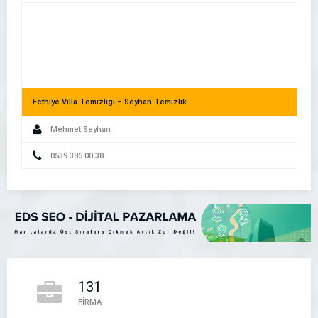
Fethiye Villa Temizliği – Seyhan Temizlik
Mehmet Seyhan
Akıllı Telefon Kullanıcıları İşletmenizi Nasıl Buluyor?
0539 386 00 38
131
Çankaya Kiralık Kepçe – Saatlik Kepçe
FİRMA
Çankaya Kiralık Kepçe - Saatlik Kepçe