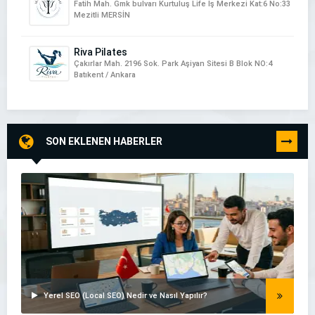
Fatih Mah. Gmk bulvarı Kurtuluş Life İş Merkezi Kat:6 No:33
Mezitli MERSİN
Riva Pilates
Çakırlar Mah. 2196 Sok. Park Aşiyan Sitesi B Blok NO:4
Batıkent / Ankara
SON EKLENEN HABERLER
TÜMÜNÜ
GÖR
Yerel SEO (Local SEO) Nedir ve Nasıl Yapılır?