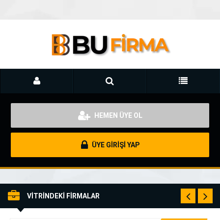
HEMEN ÜYE OL
ÜYE GİRİŞİ YAP
VİTRİNDEKİ FİRMALAR