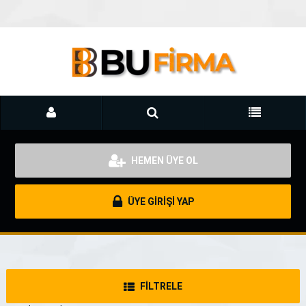
HEMEN ÜYE OL
ÜYE GİRİŞİ YAP
FİLTRELE