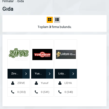
Firmalar
Gıda
Gıda
Toplam
3
firma bulundu.
Zirve Susam Tahin Ltd. Şti.
Yusufhan Çiğköfte
Lidya Antik Bağ Rotası
ZİRVE
Yusuf
LİDYA
TAHİN
0 (332)
Aybak
0 (541)
ANTİK
0 (540)
342 3526
165 1108
240 4090