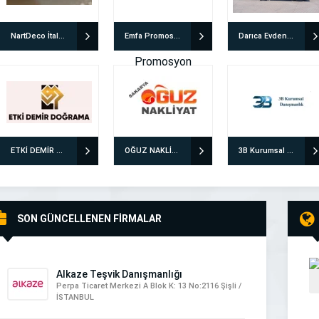
NartDeco İtalyan Boya & İtalyan Sıva Uygulamaları
Emfa Promosyon
Darıca Evden Eve Nakliyat | Özensoy Bayramoğlu
ETKİ DEMİR DOĞRAMA
OĞUZ NAKLİYAT EVDEN EVE NAKLİYAT
3B Kurumsal Danışmanlık ve İnsan Kaynakları Ltd. Şti.
SON GÜNCELLENEN FİRMALAR
Alkaze Teşvik Danışmanlığı
Perpa Ticaret Merkezi A Blok K: 13 No:2116 Şişli /
İSTANBUL