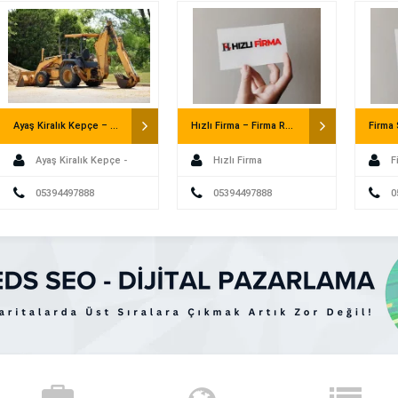
Mahkemesine dava açılamaz. Ayrıca usul
göre yürürlüğe […]
Ayaş Kiralık Kepçe – Saatlik Kepçe
Hızlı Firma – Firma Rehberi
Ayaş Kiralık Kepçe -
Hızlı Firma
F
Saatlik Kepçe
05394497888
05394497888
0