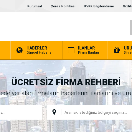
Kurumsal
Çerez Politikası
KVKK Bilgilendirme
Gizlil
HABERLER
İLANLAR
ÜRÜ
a
Güncel Haberler
Firma İlanları
Binl
ÜCRETSİZ FİRMA REHBERİ
 yer alan firmaların haberlerini, ilanlarını ve ürünl