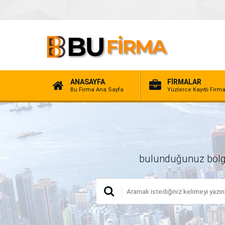
ANASAYFA
FİRMALAR
Bu Firma Ana Sayfa
Yüzlerce Kayıtlı Firm
bulunduğunuz bölgede