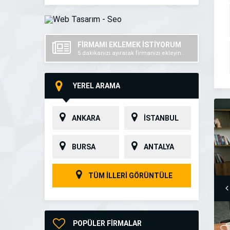
FİRMAMI EKLEMEK İSTİYORUM
5 dakikanızı ayırarak firmanızı ekleyin..
YEREL ARAMA
ANKARA
İSTANBUL
BURSA
ANTALYA
TÜM İLLERİ GÖRÜNTÜLE
POPÜLER FİRMALAR