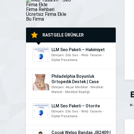
[…]
Firma Ekle
Firma Rehberi
Ücretsiz Firma Ekle
Bu Firma
RASTGELE ÜRÜNLER
LLM Seo Paketi – Hakimiyet
Ekleyen: Eds Seo - Web Tasarım -
Dijital Pazarlama
Philadelphia Boyunluk
Ortopedik Destek | Case
Ekleyen: Akçar Medikal - Medikal
Market - Medikal Bayiliği
LLM Seo Paketi – Otorite
Ekleyen: Eds Seo - Web Tasarım -
Dijital Pazarlama
Çocuk Welpo Bandajı JB2409 |