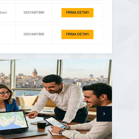
hberi
05394497888
FİRMA DETAYI
05394497888
FİRMA DETAYI