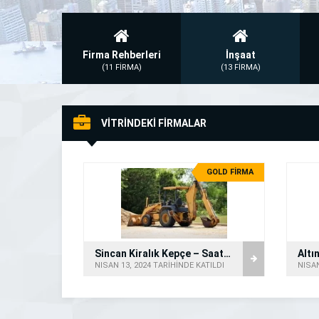
Firma Rehberleri
İnşaat
(11 FİRMA)
(13 FİRMA)
VİTRİNDEKİ FİRMALAR
GOLD FİRMA
Sincan Kiralık Kepçe – Saatlik Kepçe
NISAN 13, 2024 TARİHİNDE KATILDI
NISAN