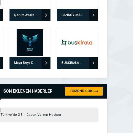
Çorum Avukat Enes Mantı
CANSOY MATBAA PROMOSYON
Maya Boya Dekorasyon
BUSKİRALA ULAŞIM ÇÖZÜMLERİ
SON EKLENEN HABERLER
TÜMÜNÜ GÖR