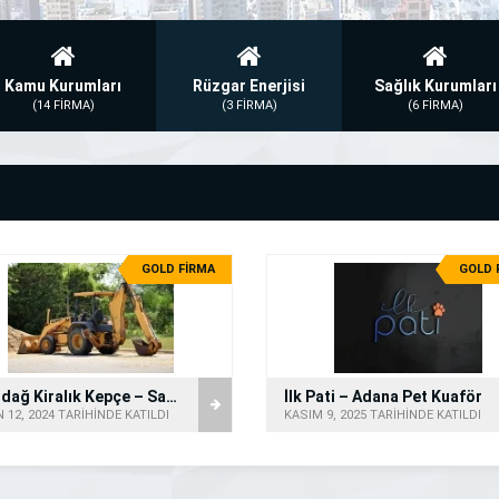
Kamu Kurumları
Rüzgar Enerjisi
Sağlık Kurumları
(14 FİRMA)
(3 FİRMA)
(6 FİRMA)
GOLD FİRMA
GOLD 
Altındağ Kiralık Kepçe – Saatlik Kepçe
İlk Pati – Adana Pet Kuaför
 12, 2024 TARİHİNDE KATILDI
KASIM 9, 2025 TARİHİNDE KATILDI