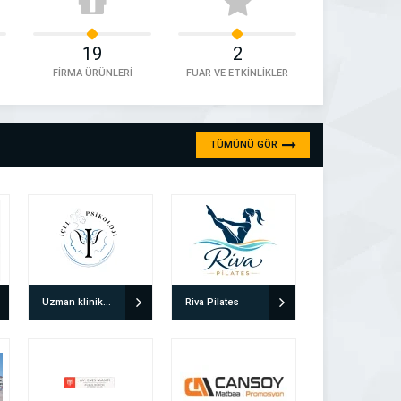
19
2
FİRMA ÜRÜNLERİ
FUAR VE ETKİNLİKLER
TÜMÜNÜ GÖR
Uzman klinik Psikolog Doğuş Yılmaz
Riva Pilates