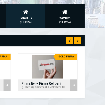
Temizlik
Yazılım
(8 FİRMA)
(9 FİRMA)
FİRMA
GOLD FİRMA
Firma Evi – Firma Rehberi
ŞUBAT 28, 2025 TARİHİNDE KATILDI
ŞUBAT 28, 20