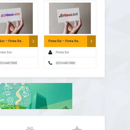
üne
Firma Sor – Firma Rehberi
Firma Evi – Firma Rehberi
irma Sor
Firma Evi
5394497888
05394497888