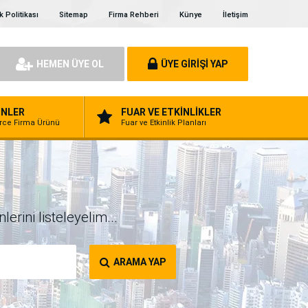
ik Politikası
Sitemap
Firma Rehberi
Künye
İletişim
HEMEN ÜYE OL
ÜYE GİRİŞİ YAP
NLER
FUAR VE ETKİNLİKLER
erce Firma Ürünü
Fuar ve Etkinlik Planları
erini listeleyelim...
ARAMA YAP