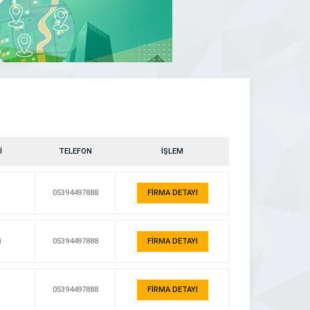
İ
TELEFON
İŞLEM
05394497888
FİRMA DETAYI
i
05394497888
FİRMA DETAYI
05394497888
FİRMA DETAYI